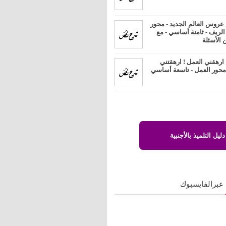
روس العالم الجديد - محور
 الريف - ثامنة أساسي - مع
 الأسئلة
رهقني العمل ! ارهقتني
 محور العمل - تاسعة أساسي
دليل التلميذ بالأجنبية
 عبرالفايسبوك