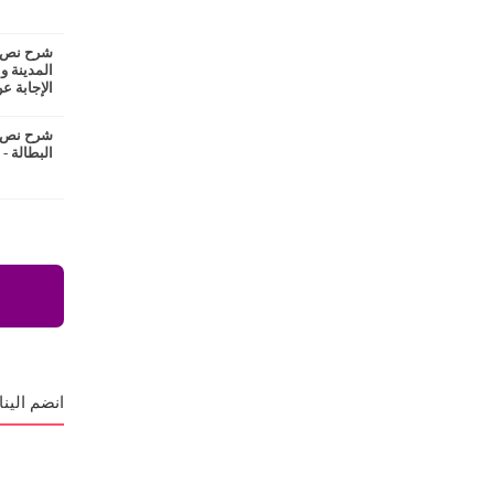
شرح نص ع
المدينة و
الإجابة عن
شرح نص ا
البطالة -
انضم الينا