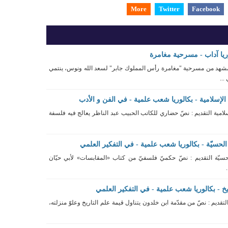
More
Twitter
Facebook
يا آداب - مسرحية مغامرة
مشهد من مسرحية "مغامرة رأس المملوك جابر" لسعد الله ونوس، ينتمي
..
لإسلامية - بكالوريا شعب علمية - في الفن و الأدب
لامية التقديم : نصّ حضاري للكاتب الحبيب عبد الناظر يعالج فيه فلسفة
لحسيّة - بكالوريا شعب علمية - في التفكير العلمي
سيّة التقديم : نصّ حكميّ فلسفيّ من كتاب «المقابسات» لأبي حيّان
- بكالوريا شعب علمية - في التفكير العلمي
قديم : نصّ من مقدّمة ابن خلدون يتناول قيمة علم التاريخ وعلوّ منزلته،