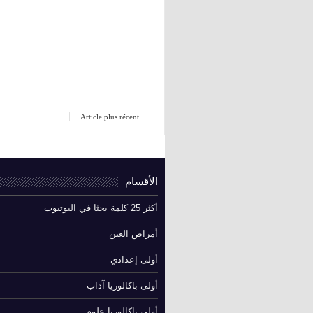
Article plus récent
الأقسام
أكثر 25 كلمة بحثا في اليوتيوب
أمراض العين
أولى إعدادي
أولى باكالوريا آداب
أولى باكالوريا علوم