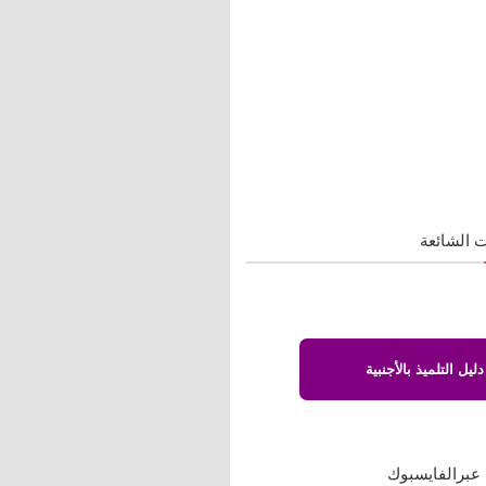
 الشائعة
دليل التلميذ بالأجنبية
 عبرالفايسبوك