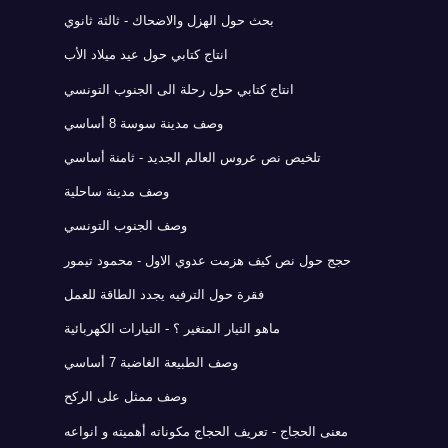
بحث حول الهزل والاضحاك - ثالثة ثانوي
انتاج كتابي حول عيد ميلاد الأب
انتاج كتابي حول رحلة الى الجنوب التونسي
وصف مدينة سوسة 8 أساسي
تلخيص نص عروس العالم الجديد - ثامنة أساسي
وصف مدينة ساحلية
وصف الجنوب التونسي
حجج حول نص كيف هزمت عدوي الاول - محمود تيمور
فقرة حول الترفيه يجدد الطاقة للعمل
ماهو التيار المتغير ؟ - التيارات الكهربائية
وصف الطبيعة الغاضبة 7 أساسي
وصف ممثل على الركح
معنى الحجاج - تعريف الحجاج مكوناته أهميته و انواعه