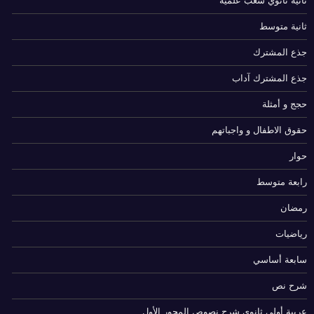
ثانية ثانوي شعب علمية
ثانية متوسط
جذع المشترك
جذع المشترك آداب
حجج و أمثلة
حقوق الاطفال و واجباتهم
حوار
رابعة متوسط
رمضان
رياضيات
سابعة أساسي
شرح نص
عربية أولى ثانوي شرح نصوص المحور الأول