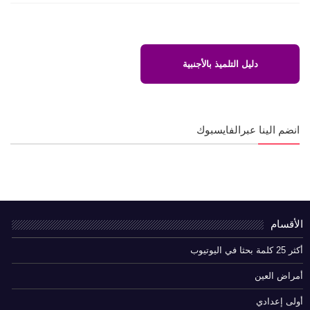
دليل التلميذ بالأجنبية
انضم الينا عبرالفايسبوك
الأقسام
أكثر 25 كلمة بحثا في اليوتيوب
أمراض العين
أولى إعدادي