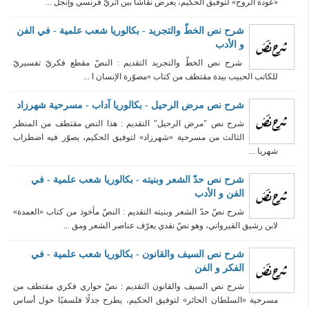
«عودة الروح» لتوفيق الحكيم، يعرض نقاشًا بين أثريّ فرنسي وإنجل ...
شرح نص الخطّ والتجريد - بكالوريا شعب علمية - في الفن
و الأدب
شرح نص الخطّ والتجريد التقديم : النصّ مقطع فكريّ تفسيريّ
للكاتب الحبيب بيدة مقتطف من كتاب «مصوّرة الإنسان ا ...
شرح نص مرض الرحيل - بكالوريا آداب - مسرحية شهرزاد
شرح نص "مرض الرحيل" التقديم : هذا النص مقتطف من المنظر
الثالث من مسرحية «شهرزاد» لتوفيق الحكيم، يصوّر فيه اضطراب
شهريا ...
شرح نص حدّ الشعر وبنيته - بكالوريا شعب علمية - في
الفن و الأدب
شرح نصّ حدّ الشعر وبنيته التقديم : النصّ مأخوذ من كتاب «العمدة»
لابن رشيق القيرواني، وهو نصّ نقدي يعرّف عناصر الشعر ومق ...
شرح نص السيف والقانون - بكالوريا شعب علمية - في
الفكر و الفن
شرح نص السيف والقانون التقديم : نصّ حواري فكري مقتطف من
مسرحية «السلطان الحائر» لتوفيق الحكيم، يطرح جدلًا فلسفيًا حول أساس