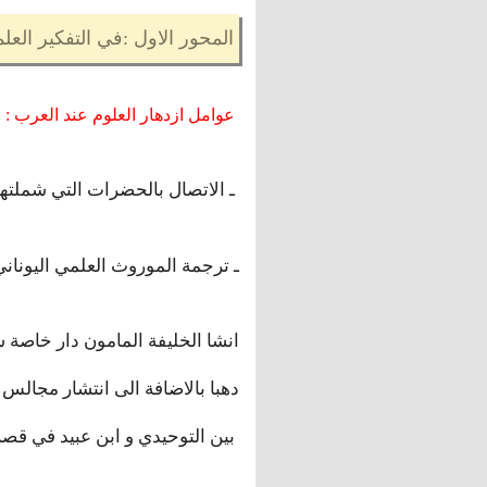
المحور الاول :في التفكير العلمي
: عوامل ازدهار العلوم عند العرب
ـ الاتصال بالحضرات التي شملتها الفتوحات الاسلامية و الاستفادة من علومها
ـ ترجمة الموروث العلمي اليوناني
انشا الخليفة المامون دار خاصة س
دهبا بالاضافة الى انتشار مجالس ا
بين التوحيدي و ابن عبيد في قصر ابن سعدان حول المفاضلة بين البلاغة و الحساب