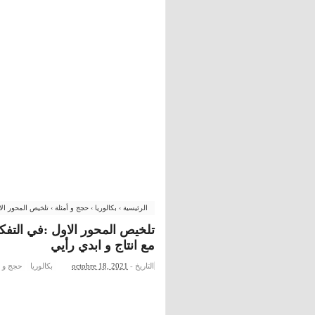
الرئيسية
›
بكالوريا
›
حجج و أمثلة
›
تلخيص المحور الاول :في التفكير العل
مع انتاج و ابدي رأيي
التاريخ -
octobre 18, 2021
بكالوريا
حجج و أ