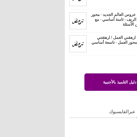
روس العالم الجديد - محور
 الريف - ثامنة أساسي - مع
 الأسئلة
رهقني العمل ! ارهقتني
 محور العمل - تاسعة أساسي
دليل التلميذ بالأجنبية
 عبرالفايسبوك