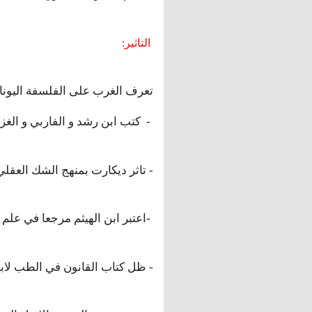
:التاثير
تعرف الغرب على الفلسفة اليونا
كتب ابن رشد و الفاربي و الغزالي -
تاثر ديكارت بمنهج الشك العقلي عند الجاحظ -
اعتبر ابن الهيثم مرجعا في علم الضوء الى حدود القرن السابع عشر ميلادي-
ظل كتاب القانون في الطب لابن سينا مرجعا في الطب طيلة 500سنة -