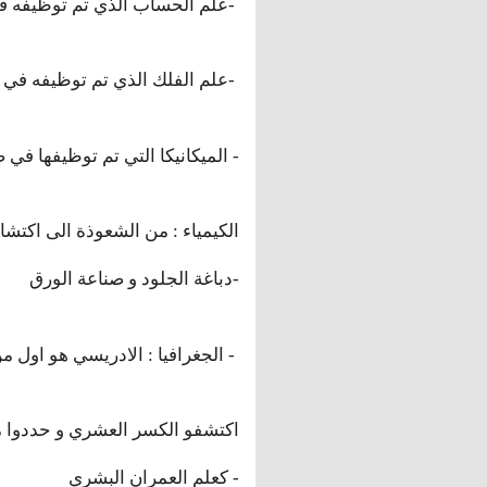
علم الحساب الذي تم توظيفه في علم الدواوين كالاجور و الظرائب-
علم الفلك الذي تم توظيفه في مواقيت الصلاة-
الميكانيكا التي تم توظيفها في صنع المضخات لتستخراج المياه -
الكيمياء : من الشعوذة الى اكتش
دباغة الجلود و صناعة الورق-
الجغرافيا : الادريسي هو اول من اهتدا الى رسم خريطة العالم كما تستعمل اليوم -
اكتشفو الكسر العشري و حددوا مح
كعلم العمران البشري -