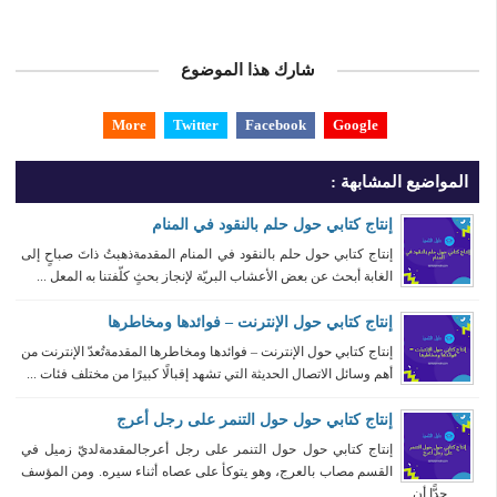
شارك هذا الموضوع
More
Twitter
Facebook
Google
المواضيع المشابهة :
إنتاج كتابي حول حلم بالنقود في المنام
إنتاج كتابي حول حلم بالنقود في المنام المقدمةذهبتُ ذاتَ صباحٍ إلى
الغابة أبحث عن بعض الأعشاب البريّة لإنجاز بحثٍ كلّفتنا به المعل ...
إنتاج كتابي حول الإنترنت – فوائدها ومخاطرها
إنتاج كتابي حول الإنترنت – فوائدها ومخاطرها المقدمةتُعدّ الإنترنت من
أهم وسائل الاتصال الحديثة التي تشهد إقبالًا كبيرًا من مختلف فئات ...
إنتاج كتابي حول حول التنمر على رجل أعرج
إنتاج كتابي حول حول التنمر على رجل أعرجالمقدمةلديّ زميل في
القسم مصاب بالعرج، وهو يتوكأ على عصاه أثناء سيره. ومن المؤسف
جدًّا أن ...