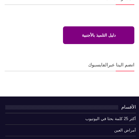
دليل التلميذ بالأجنبية
انضم الينا عبرالفايسبوك
الأقسام
أكثر 25 كلمة بحثا في اليوتيوب
أمراض العين