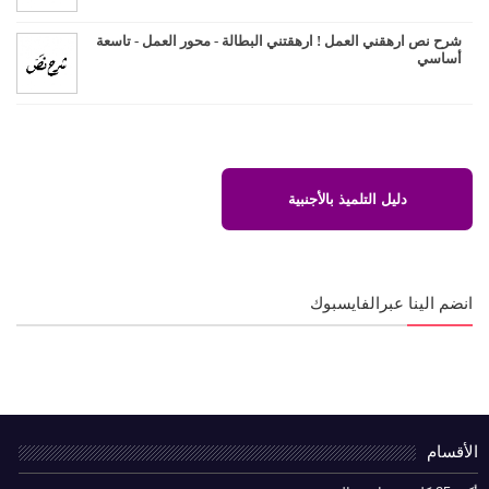
شرح نص ارهقني العمل ! ارهقتني البطالة - محور العمل - تاسعة
أساسي
دليل التلميذ بالأجنبية
انضم الينا عبرالفايسبوك
الأقسام