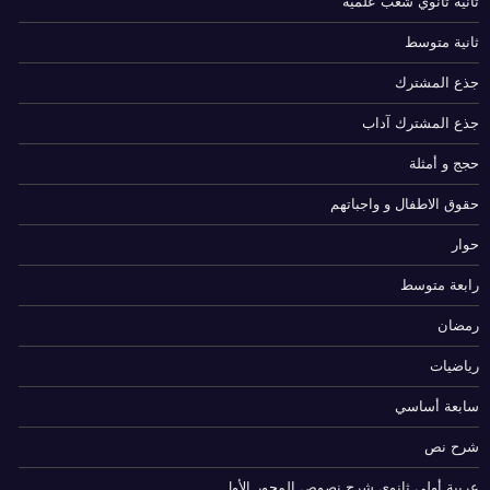
ثانية ثانوي شعب علمية
ثانية متوسط
جذع المشترك
جذع المشترك آداب
حجج و أمثلة
حقوق الاطفال و واجباتهم
حوار
رابعة متوسط
رمضان
رياضيات
سابعة أساسي
شرح نص
عربية أولى ثانوي شرح نصوص المحور الأول