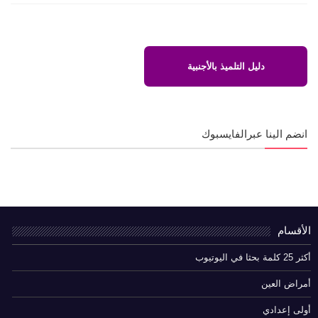
دليل التلميذ بالأجنبية
انضم الينا عبرالفايسبوك
الأقسام
أكثر 25 كلمة بحثا في اليوتيوب
أمراض العين
أولى إعدادي