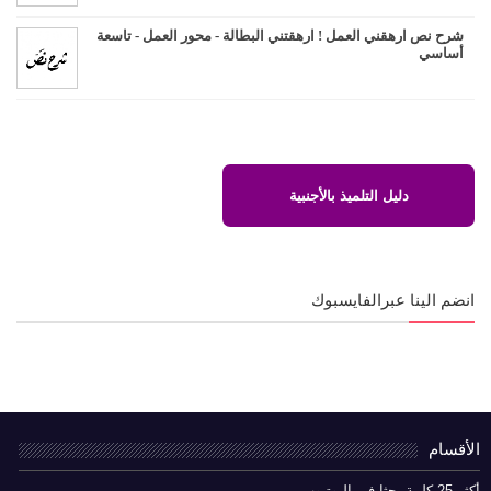
شرح نص ارهقني العمل ! ارهقتني البطالة - محور العمل - تاسعة
أساسي
دليل التلميذ بالأجنبية
انضم الينا عبرالفايسبوك
الأقسام
أكثر 25 كلمة بحثا في اليوتيوب