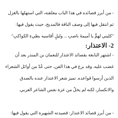
- من أبرز قصائده في هذا الباب معلقته، التي استهلها بالغزل
ثم انتقل فيها إلى وصف الناقة فالمديح، حيث يقول فيها:
"كليني لهمٍّ يا أميمةَ ناصبِ ... وليلٍ أقاسيه بطيءِ الكواكبِ"
2- الاعتذار:
- اشتهر النابغة بقصائد الاعتذار للنعمان بن المنذر بعد أن
غضب عليه. وقد برع في هذا الفن، حتى عُدّ من أوائل الشعراء
الذين أرسوا قواعده. تميز شعر الاعتذار عنده بالصدق
والانكسار، لكنه لم يخلُ من عزة نفس الشاعر العربي.
- من أبرز قصائد الاعتذار: قصيدته الشهيرة التي يقول فيها: