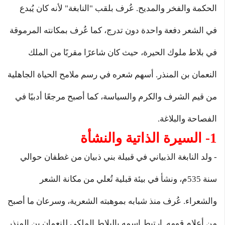
الحكمة والفخر والمديح. عُرف بلقب "النابغة" لأنه كان يُبدع
في الشعر دفعة واحدة دون تدرج، كما عُرف بمكانته المرموقة
في بلاط ملوك الحيرة، حيث كان شاعرًا مقربًا من الملك
النعمان بن المنذر. أسهم شعره في رسم ملامح الحياة الجاهلية
من قيم الشرف والكرم والسياسة، كما أصبح مرجعًا أدبيًا في
الفصاحة والبلاغة.
1- السيرة الذاتية والنشأة
- ولد النابغة الذبياني في قبيلة بني ذبيان من غطفان حوالي
سنة 535م، ونشأ في بيئة قبلية تُعلي من مكانة الشعر
والشعراء. عُرف منذ شبابه بموهبته الشعرية، وسرعان ما أصبح
من أعلام قومه. ارتبط اسمه بالبلاط الملكي للنعمان بن المنذر