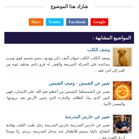
شارك هذا الموضوع
More
Twitter
Facebook
Google
المواضيع المشابهة :
وصف الكلب
وصف الكلب الكلب حيوان أليف ذكي وودود، يتميز بجسم قوي ومرن
يساعده على الحركة السريعة والقفز. له فرو ناعم يختلف لونه من
كلب إلى آخر، فقد ...
تعبير عن الشمس - وصف الشمس
تعبير عن الشمستُعدّ الشمس من أعظم نعم الله على الإنسان، فهي
النور الذي يبدّد الظلام، والدفء الذي يحيي الأرض بعد برودتها،
والمصدر الأسا ...
تعبير عن حارس المدرسة
تعبير عن حارس المدرسة حارس المدرسة رجل طيب القلب وهادئ
الطباع، دائمًا يبتسم للأطفال عند مدخل المدرسة. يرتدي زيًا موحدًا
أزرق اللون، وي ...