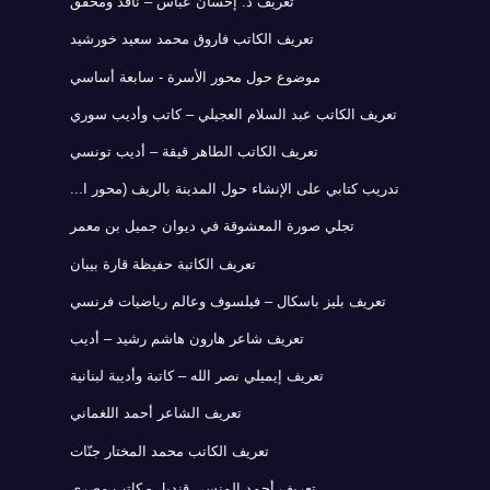
تعريف د. إحسان عباس – ناقد ومحقق
تعريف الكاتب فاروق محمد سعيد خورشيد
موضوع حول محور الأسرة - سابعة أساسي
تعريف الكاتب عبد السلام العجيلي – كاتب وأديب سوري
تعريف الكاتب الطاهر قيقة – أديب تونسي
تدريب كتابي على الإنشاء حول المدينة بالريف (محور ا...
تجلي صورة المعشوقة في ديوان جميل بن معمر
تعريف الكاتبة حفيظة قارة بيبان
تعريف بليز باسكال – فيلسوف وعالم رياضيات فرنسي
تعريف شاعر هارون هاشم رشيد – أديب
تعريف إيميلي نصر الله – كاتبة وأديبة لبنانية
تعريف الشاعر أحمد اللغماني
تعريف الكاتب محمد المختار جنّات
تعريف أحمد المنسي قنديل - كاتب مصري