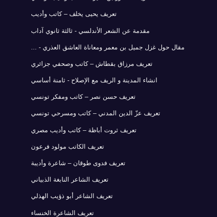
تعريف يحيى يخلف – كاتب وأديب
مقدمة عن الشعر الأندلسي - ثالثة ثانوي آداب
مقال حول غزل جميل بن معمر ومعاناة العاشق العذري - ...
تعريف مرزاق بقطاش – كاتب وصحفي جزائري
انشاء المدينة و الريف مع الإصلاح - ثامنة أساسي
تعريف حسن نصر – كاتب ومفكر تونسي
تعريف عزّ الدين المدني – كاتب ومسرحي تونسي
تعريف ثروت أباظة – كاتب وأديب مصري
تعريف الكاتب مولود فرعون
تعريف فدوى طوقان – شاعرة وأديبة
تعريف الشاعر النابغة الذبياني
تعريف الشاعر أبو ذؤيب الهذلي
تعريف الشاعرة الخنساء