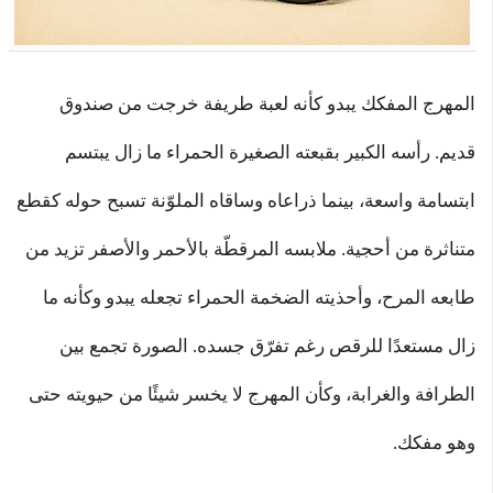
المهرج المفكك يبدو كأنه لعبة طريفة خرجت من صندوق
قديم. رأسه الكبير بقبعته الصغيرة الحمراء ما زال يبتسم
ابتسامة واسعة، بينما ذراعاه وساقاه الملوّنة تسبح حوله كقطع
متناثرة من أحجية. ملابسه المرقطّة بالأحمر والأصفر تزيد من
طابعه المرح، وأحذيته الضخمة الحمراء تجعله يبدو وكأنه ما
زال مستعدًا للرقص رغم تفرّق جسده. الصورة تجمع بين
الطرافة والغرابة، وكأن المهرج لا يخسر شيئًا من حيويته حتى
وهو مفكك.