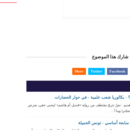
شارك هذا الموضوع
More
Twitter
Facebook
 - بكالوريا شعب علمية - في حوار الحضارات
قديم : نصّ نثريّ مقتطف من رواية «قنديل أم هاشم» ليحيى حقي، يعرض
ترا وما أ ...
ابعة أساسي - تونس الجميلة