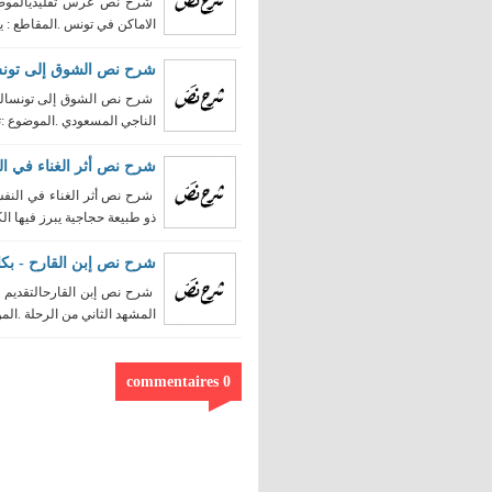
شرح نص عرس تقليديالموضوع
الاماكن في تونس .المقاطع : ي
شرح نص الشوق إلى تونس
شرح نص الشوق إلى تونسالتق
الناجي المسعودي .الموضوع :ت
شرح نص أثر الغناء في ال
شرح نص أثر الغناء في النفس
ذو طبيعة حجاجية يبرز فيها الكا
شرح نص إبن القارح - بكال
شرح نص إبن القارحالتقديم :
المشهد الثاني من الرحلة .المو
0 commentaires