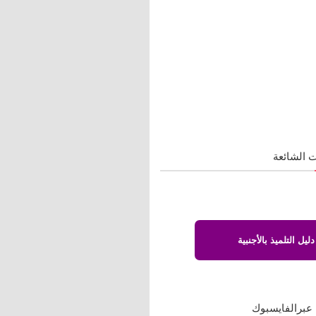
 الشائعة
دليل التلميذ بالأجنبية
 عبرالفايسبوك