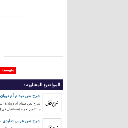
Google
المواضيع المشابهة :
شرح نص صِدام أم ذوبان؟
شرح نص صِدام أم ذوبان؟ الت
جانبًا من تجربة إسماعيل في إنجل
شرح نص عرس تقليدي - س