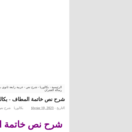
الرئيسية
›
بكالوريا
›
شرح نص
›
عربية رابعة ثانوي 
رسالة الغفران
شرح نص خاتمة المطاف - بكالور
التاريخ -
février 10, 2023
بكالوريا
شرح نص
شرح نص خاتمة ا