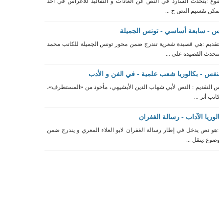
 :يتحدث السارد في النص عن العادات و التقاليد للاعراس في أحد
مكن تقسيم النص ح ...
 - سابعة أساسي - تونس الجميلة
ديم :هي قصيدة شعرية تندرج ضمن محور تونس الجميلة للكاتب محمد
تحدث القصيدة على ...
نفس - بكالوريا شعب علمية - في الفن و الأدب
 التقديم : النص لأبي شهاب الدين الأبشيهي، مأخوذ من «المستطرف»،
تب أثر ...
وريا الآداب - رسالة الغفران
هو نص يدخل في إطار رسالة الغفران لابو العلاء المعري و يندرج ضمن
ضوع :ينقل ...