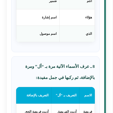
أنتم
ضمير
هؤلاء
اسم إشارة
الذي
اسم موصول
8 ـ عرف الأسماء الآتية مرة بـ “أل” ومرة
بالإضافة، ثم ركبها في جمل مفيدة:
الاسم
التعريف بـ “أل”
التعريف بالإضافة
فريضة
أديت الفريضة.
أديت فريضة الحج.