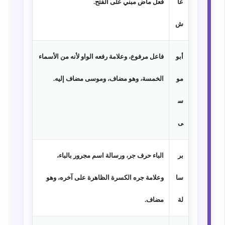
عا
فعل ماض مبني على الفتح.
ش
أبو
فاعل مرفوع، وعلامة رفعه الواو لأنه من الأسماء
مو
الخمسة، وهو مضاف، وموسى مضاف إليه.
س
ى
بر
الباء حرف جر، ورسالة اسم مجرور بالباء،
سا
وعلامة جره الكسرة الظاهرة على آخره، وهو
لة
مضاف.