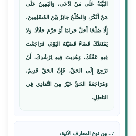
البَيِّنَةُ عَلَى مَنْ ادَّعَى، وَاليَمِينُ عَلَى
مَنْ أَنْكَرَ، وَالصُّلْحُ جَائِزٌ بَيْنَ المُسْلِمِينَ،
إِلَّا صُلْحًا أَحَلَّ حَرَامًا أَوْ حَرَّمَ حَلَالًا. وَلا
يَمْنَعَنَّكَ قَضَاءٌ قَضَيْتَهُ اليَوْمَ، فَرَاجَعْتَ
فِيهِ عَقْلَكَ، وَهُدِيتَ فِيهِ لِرُشْدِكَ، أَنْ
تَرْجِعَ إِلَى الحَقِّ، فَإِنَّ الحَقَّ قَدِيمٌ،
وَمُرَاجَعَةُ الحَقِّ خَيْرٌ مِنَ التَّمَادِي فِي
البَاطِلِ.
7 ـ بين نوع المعارف الآتية: