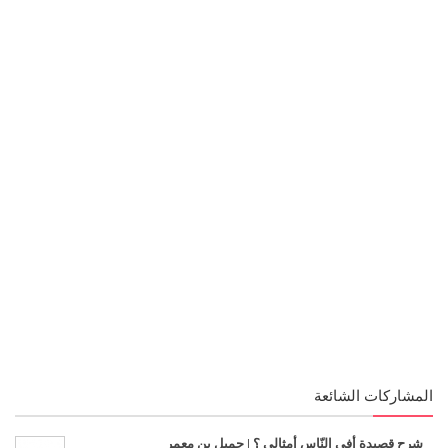
المشاركات الشائعة
شرح قصيدة أفي النّاس أمثالي ؟ | جميل بن معمر