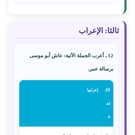
ثالثا: الإعراب
12 ـ أعرب الجملة الآتية: عاش أبو موسى
برسالة عمر.
الك
إعرابها
لم
ة