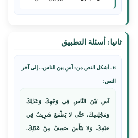
ثانيا: أسئلة التطبيق
6 ـ أشكل النص من: آسِ بين الناس... إلى آخر
النص:
آسِ بَيْنَ النَّاسِ فِي وَجْهِكَ وَعَدْلِكَ
وَمَجْلِسِكَ، حَتَّى لا يَطْمَعَ شَرِيفٌ فِي
حَيْفِكَ، وَلا يَيْأَسَ ضَعِيفٌ مِنْ عَدْلِكَ.