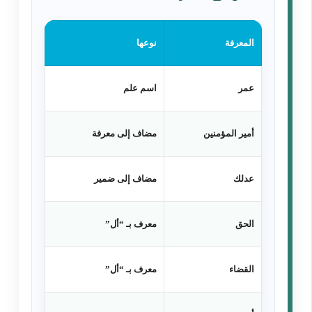
المعرفة
نوعها
عمر
اسم علم
أمير المؤمنين
مضاف إلى معرفة
عدلك
مضاف إلى ضمير
الحق
معرف بـ “أل”
القضاء
معرف بـ “أل”