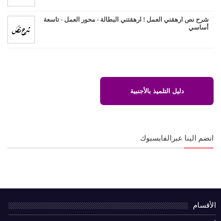
شرح نص ارهقني العمل ! ارهقتني البطالة - محور العمل - تاسعة
أساسي
دليل التلميذ بالأجنبية
انضم الينا عبرالفايسبوك
الأقسام