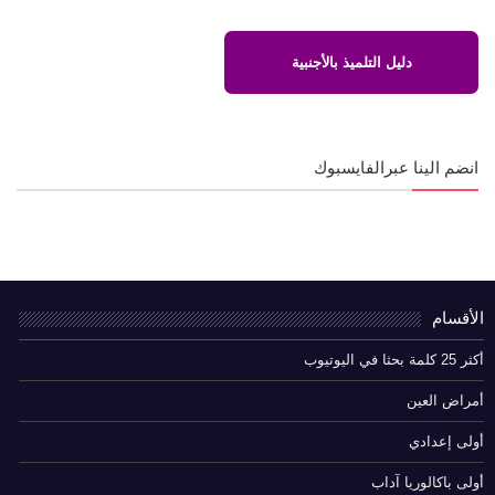
دليل التلميذ بالأجنبية
انضم الينا عبرالفايسبوك
الأقسام
أكثر 25 كلمة بحثا في اليوتيوب
أمراض العين
أولى إعدادي
أولى باكالوريا آداب