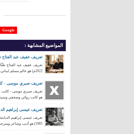
Google
المواضيع المشابهة :
تعريف عفيف عبد الفتاح طَب
2022م) هو عالم مسلم لبناني، قاضٍ ومف ...
تعريف صبري موسى - كا
هو كاتب روائي وصحفي وسينار
تعريف عيسى إبراهيم الدبا
1985) هو أديب وشاعر ومترجم وكاتب وبا ...