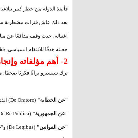
فأنقذ الدولة من خطر كبير ببلاغته
بعد ذلك عاش فترات مضطربة سياس
اغتياله، حيث وقف مدافعًا عن مب
جعلته هدفًا للانتقام السياسي، فحُكم 
2- أهم مؤلفاته وإنجازاته:
ترك سيسيرو تراثًا فكريًا ضخمًا، م
"عن الخطابة"
(De Oratore) الذي يُعد من أهم الكتب في فن الإقناع والخطابة.
"عن الجمهورية"
(De Re Publica) الذي تناول فيه مفهوم الدولة والمواطنة والعدالة.
"عن القوانين"
(De Legibus) و"
ع