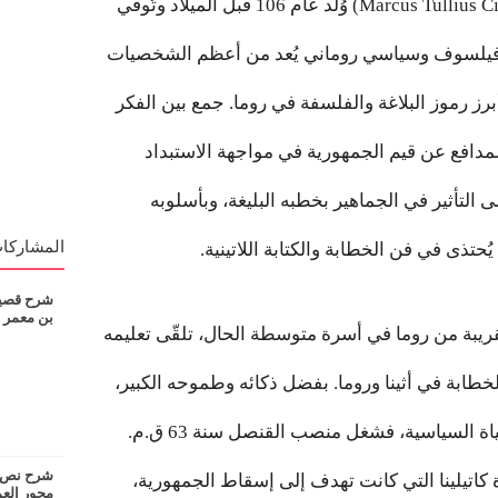
ماركوس توليوس سيسيرو (Marcus Tullius Cicero) وُلد عام 106 قبل الميلاد وتُوفي
طيب وفيلسوف وسياسي روماني يُعد من أعظم الشخصيات
برز رموز البلاغة والفلسفة في روما. جمع بين الفكر
دافع عن قيم الجمهورية في مواجهة الاستبداد
ى التأثير في الجماهير بخطبه البليغة، وبأسلوبه
المشاركات
ُحتذى في فن الخطابة والكتابة اللاتينية.
شرح قصيدة
بن معمر
قريبة من روما في أسرة متوسطة الحال، تلقّى تعليمه
خطابة في أثينا وروما. بفضل ذكائه وطموحه الكبير،
استطاع أن يصعد بسرعة في الحياة السياسية، فشغل منصب القنصل سنة 63 ق.م.
شرح نص ان
اتيلينا التي كانت تهدف إلى إسقاط الجمهورية،
محور الع