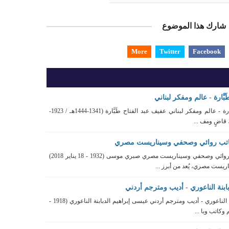
شارك هذا الموضوع
More
Twitter
Facebook
َّارة - عالم ومفكر لبناني
تعريف عفيف عبد الفتاح طَبَّارة - عالم ومفكر لبناني عفيف عبد الفتاح طَبَّارة (1341-1444هـ / 1923-
تب روائي وصحفي وسيناريست مصري
تعريف صبري موسى - كاتب روائي وصحفي وسيناريست مصري صبري موسى (1932 - 18 يناير 2018)
يست مصري، يُعد من أبرز ...
بنة الناعوري - أديب ومترجم أردني
تعريف عيسى إبراهيم الدبابنة الناعوري - أديب ومترجم أردني عيسى إبراهيم الدبابنة الناعوري (1918 -