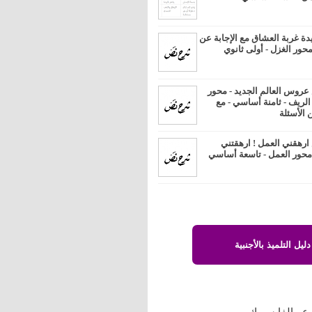
 غربة العشاق مع الإجابة عن
محور الغزل - أولى ثانوي
روس العالم الجديد - محور
 الريف - ثامنة أساسي - مع
 الأسئلة
رهقني العمل ! ارهقتني
 محور العمل - تاسعة أساسي
دليل التلميذ بالأجنبية
 عبرالفايسبوك