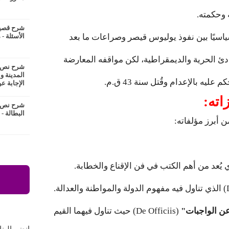
 وحكمته.
شرح قصيدة
يًا بين نفوذ يوليوس قيصر وصراعات ما بعد
الأسئلة - 
ادئ الحرية والديمقراطية، لكن مواقفه المعارضة
شرح نص ع
المدينة و
عليه بالإعدام وقُتل سنة 43 ق.م.
الإجابة عن
شرح نص ا
البطالة -
ن أبرز مؤلفاته:
ن الواجبات"
(De Officiis) حيث تناول فيهما القيم
انضم الينا