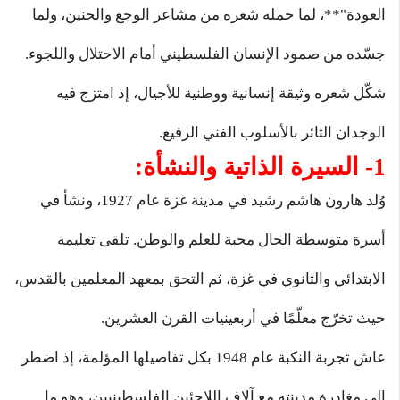
العودة"**، لما حمله شعره من مشاعر الوجع والحنين، ولما
جسّده من صمود الإنسان الفلسطيني أمام الاحتلال واللجوء.
شكّل شعره وثيقة إنسانية ووطنية للأجيال، إذ امتزج فيه
الوجدان الثائر بالأسلوب الفني الرفيع.
1- السيرة الذاتية والنشأة:
وُلد هارون هاشم رشيد في مدينة غزة عام 1927، ونشأ في
أسرة متوسطة الحال محبة للعلم والوطن. تلقى تعليمه
الابتدائي والثانوي في غزة، ثم التحق بمعهد المعلمين بالقدس،
حيث تخرّج معلّمًا في أربعينيات القرن العشرين.
عاش تجربة النكبة عام 1948 بكل تفاصيلها المؤلمة، إذ اضطر
إلى مغادرة مدينته مع آلاف اللاجئين الفلسطينيين، وهو ما