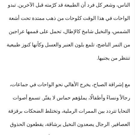
الناس، وشعر كل فرد أن الطبيعة قد كرّمته قبل الآخرين. تبدو
الواحات في هذا الوقت كلوحات من ذهب ممتدة تحت أشعة
الشمس، والنخيل شامخ كالإطال، تحمل على قممها عراجين
من التمر الناضج، تلمع بلون العنبر والعسل وكأنها كنوز طبيعية
تنتظر من يجنيها.
مع إشراقة الصباح، يخرج الأهالي نحو الواحات في جماعات،
رجالاً ونساءً وأطفالًا، يملؤهم حماس لا يفتّر. تسمع أصوات
التحايا تتردد بين الممرات الرملية، وتختلط الضحكات برقزقة
العصافير. الرجال يصعدون النخيل برشاقة، يقطعون الحذوق