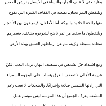
بعناية حتى لا تتلف الثمار، والنساء في الأسفل يفرشن الحصير
ويلتقطن التمر بحنان، يضعنه في القفاف الكبيرة التي تفوح
منها رائحة الحلاوة والبركة. أما الأطفال، فيمرحون بين الأشجار
ويلتقطون ما سقط من تمر ناضج ليتذوقوه بشغف، فتغمرهم
سعادة بسيطة وبرّية، تنم عن ارتباطهم العميق بهذه الأرض.
ومع اشتداد حرّ الشمس في منتصف النهار، يزداد التعب، لكنّ
عزيمة الأهالي لا تضعف. العرق ينساب على الوجوه السمراء
التي زادتها الشمس صلابة وإشراقًا، والضحكات لا تغيب رغم
المشقة. يعرف الجميع أن هذا الموسم ليس موسم عمل