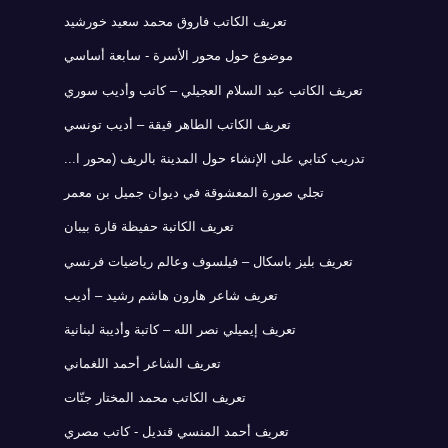
تعريف الكاتب فاروق محمد سعيد خورشيد
موضوع حول محور الأسرة - سابعة أساسي
تعريف الكاتب عبد السلام العجيلي – كاتب وأديب سوري
تعريف الكاتب الطاهر قيقة – أديب تونسي
تدريب كتابي على الإنشاء حول المدينة بالريف (محور ا...
تجلي صورة المعشوقة في ديوان جميل بن معمر
تعريف الكاتبة حفيظة قارة بيبان
تعريف بليز باسكال – فيلسوف وعالم رياضيات فرنسي
تعريف شاعر هارون هاشم رشيد – أديب
تعريف إيميلي نصر الله – كاتبة وأديبة لبنانية
تعريف الشاعر أحمد اللغماني
تعريف الكاتب محمد المختار جنّات
تعريف أحمد المنسي قنديل - كاتب مصري