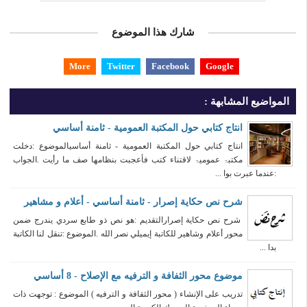
شارك هذا الموضوع
More
Twitter
Facebook
Google
المواضيع المشابهة :
انتاج كتابي حول المكتبة العمومية - ثامنة أساسي
انتاج كتابي حول المكتبة العمومية - ثامنة أساسيالموضوع :دخلت
مکتبۃ عمومیۃ لاقتناء کتب فأعجبت بنظامھا صف ما رأیت .الجواب
:عندما عبرت بوا ...
شرح نص حكاية إصرار - ثامنة أساسي - أعلام و مشاهير
شرح نص حكاية إصرارالتقديم :هو نص ذو طابع سردي يندرج ضمن
محور أعلام وشاهير للكاتبة إيميلي نصر الله .الموضوع :تنقل لنا الكاتبة
بدا ...
موضوع محور الثفافة و الترفيه مع الإصلاح - 8 أساسي
تدريب على الإنشاء ( محور الثقافة و الترفيه ) الموضوع : توجهت ذات