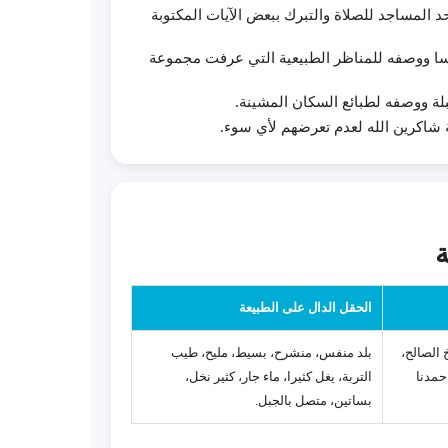
حد المساجد للصلاة والتبرك ببعض الآيات المكتوبة
نسا ووصفه للمناظر الطبيعية التي عرفت مجموعة
قبلة ووصفه لطبائع السكان المشينة.
لة شاكرين الله لعدم تعرضهم لأي سوء.
الحقل الدال على الطبيعة
خ الصالح،
بلد منفس، منشرح، بسيط، مليح، طيب
 حمدنا
التربة، يغل كثيرا، ماء جار، كثير نخل،
بساتين، متصل بالجبل.