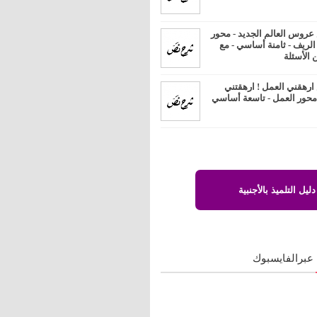
روس العالم الجديد - محور
 الريف - ثامنة أساسي - مع
 الأسئلة
رهقني العمل ! ارهقتني
 محور العمل - تاسعة أساسي
دليل التلميذ بالأجنبية
 عبرالفايسبوك