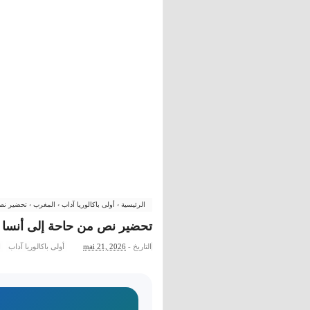
الرئيسية
›
أولى باكالوريا آداب
›
المغرب
›
تحضير نص م
تحضير نص من حاحة إلى أنسا - أو
التاريخ -
mai 21, 2026
أولى باكالوريا آداب
ا