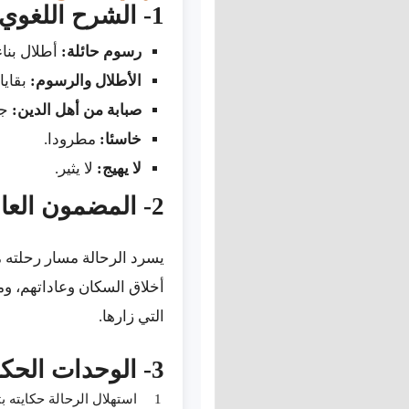
1- الشرح اللغوي
رسوم حائلة:
أطلال بناء
الأطلال والرسوم:
بقايا 
صبابة من أهل الدين:
جم
خاسئا:
مطرودا.
لا يهيج:
لا يثير.
2- المضمون العام
يسرد الرحالة مسار رحلته من
أخلاق السكان وعاداتهم، ومب
التي زارها.
3- الوحدات الحكائية
استهلال الرحالة حكايته ب