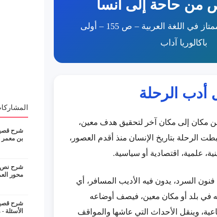
 من حاحة إلى أنسا
مكون النصوص – الممتاز في اللغة العربية – ص 155 – أولى
باكالوريا آداب
 أدب الرحلة
المشاركات
من مكان إلى مكان آخر لتحقيق هدف معين،
شرح قصيدة
رتبطت الرحلة بتاريخ الإنسان منذ أقدم العصور،
بن معمر
نية، علمية، اقتصادية أو سياسية.
شرح نص ان
محور الع
فنون السرد، يدون فيه الأديب المسافر، أي
شه في بلد أو مكان معين، فيصف أوضاعه
شرح قصيدة
ماعية، وينقل الأحداث التي عاشها والمواقف
الأسئلة - 