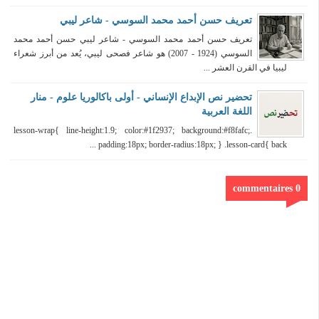
تعريف حسن أحمد محمد السوسي - شاعر ليبي
تعريف حسن أحمد محمد السوسي - شاعر ليبي حسن أحمد محمد
السوسي (1924 - 2007) هو شاعر فصحى ليبي، يُعد من أبرز شعراء
ليبيا في القرن العشر ...
تحضير نص الإبداع الإنساني - أولى باكالوريا علوم - منار
اللغة العربية
.lesson-wrap{ line-height:1.9; color:#1f2937; background:#f8fafc;
padding:18px; border-radius:18px; } .lesson-card{ back ...
0 commentaires