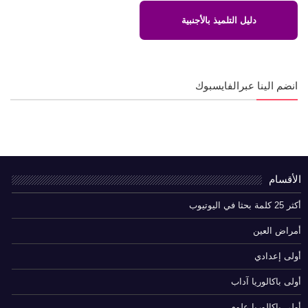
دليل التلميذ بالأجنبية
انضم الينا عبرالفايسبوك
الأقسام
أكثر 25 كلمة بحثا في اليوتيوب
أمراض العين
أولى إعدادي
أولى باكالوريا آداب
أولى باكالوريا علوم