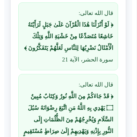
قال الله تعالى:
﴿ لَوْ أَنْزَلْنَا هَٰذَا الْقُرْآنَ عَلَىٰ جَبَلٍ لَرَأَيْتَهُ
خَاشِعًا مُتَصَدِّعًا مِنْ خَشْيَةِ اللَّهِ وَتِلْكَ
الْأَمْثَالُ نَضْرِبُهَا لِلنَّاسِ لَعَلَّهُمْ يَتَفَكَّرُونَ ﴾
سورة الحشر، الآية 21
قال الله تعالى:
﴿ قَدْ جَاءَكُمْ مِنَ اللَّهِ نُورٌ وَكِتَابٌ مُبِينٌ
۝ يَهْدِي بِهِ اللَّهُ مَنِ اتَّبَعَ رِضْوَانَهُ سُبُلَ
السَّلَامِ وَيُخْرِجُهُمْ مِنَ الظُّلُمَاتِ إِلَى
النُّورِ بِإِذْنِهِ وَيَهْدِيهِمْ إِلَىٰ صِرَاطٍ مُسْتَقِيمٍ