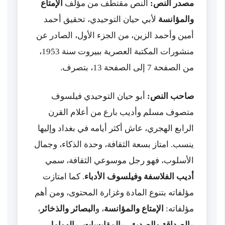
مصدر النص:
النص مقتطف من مؤلف
الإمتاع
والمؤانسة
لأبي حيان التوحيدي، تحقيق أحمد
أمين وأحمد الزين، من الجزء الأول، الصادر عن
منشورات المكتبة العصرية ببيروت سنة 1953،
من الصفحة 7 إلى الصفحة 13، بتصرف.
صاحب النص:
أبو حيان التوحيدي فيلسوف
متصوف مسلم وأديب بارع من أعلام القرن
الرابع الهجري، عاش أكثر أيامه في بغداد وإليها
ينسب. امتاز بسعة الثقافة، وحدة الذكاء، وجمال
الأسلوب، فهو رجل موسوعي الثقافة، سمي
أديب الفلاسفة وفيلسوف الأدباء
. كما امتازت
مؤلفاته بتنوع المادة وغزارة المحتوى، ومن أهم
مؤلفاته:
الإمتاع والمؤانسة
، و
البصائر والذخائر
،
و
الصداقة والصديق
، و
المقابسات
، و
الهوامل