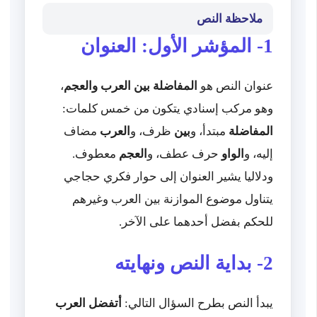
ملاحظة النص
1- المؤشر الأول: العنوان
عنوان النص هو
المفاضلة بين العرب والعجم
،
وهو مركب إسنادي يتكون من خمس كلمات:
المفاضلة
مبتدأ، و
بين
ظرف، و
العرب
مضاف
إليه، و
الواو
حرف عطف، و
العجم
معطوف.
ودلاليا يشير العنوان إلى حوار فكري حجاجي
يتناول موضوع الموازنة بين العرب وغيرهم
للحكم بفضل أحدهما على الآخر.
2- بداية النص ونهايته
يبدأ النص بطرح السؤال التالي:
أتفضل العرب