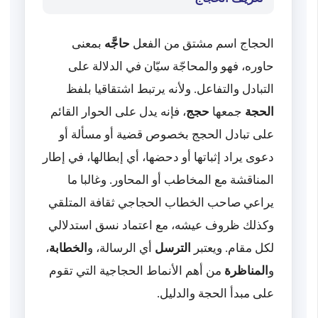
الحجاج اسم مشتق من الفعل
حاجَّه
بمعنى
حاوره، فهو والمحاجّة سيّان في الدلالة على
التبادل والتفاعل. ولأنه يرتبط اشتقاقيا بلفظ
الحجة
جمعها
حجج
، فإنه يدل على الحوار القائم
على تبادل الحجج بخصوص قضية أو مسألة أو
دعوى يراد إثباتها أو دحضها، أي إبطالها، في إطار
المناقشة مع المخاطب أو المحاور. وغالبا ما
يراعي صاحب الخطاب الحجاجي ثقافة المتلقي
وكذلك ظروف عيشه، مع اعتماد نسق استدلالي
لكل مقام. ويعتبر
الترسل
أي الرسالة، و
الخطابة
،
و
المناظرة
من أهم الأنماط الحجاجية التي تقوم
على مبدأ الحجة والدليل.