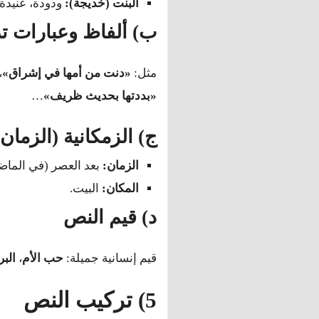
البنت (خديجة):
ودودة، عنيدة 
ب) ألفاظ وعبارات ت
مثل:
«دنت من أمها في إشراق»
،
«بددتها بحديث ظريف»
…
ج) الزمكانية (الزمان
الزمان:
بعد العصر (في الماض
المكان:
البيت.
د) قيم النص
قيم إنسانية جميلة:
حب الأم
،
البر
5) تركيب النص