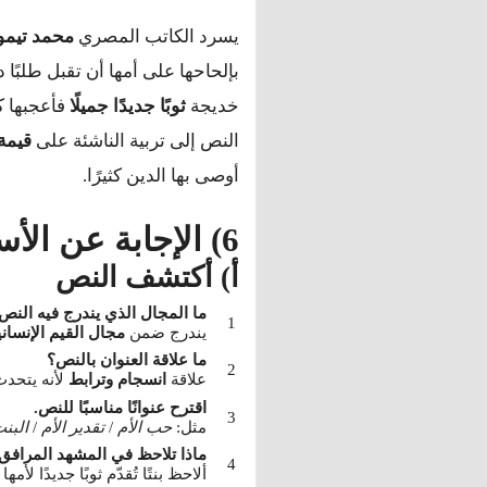
يسرد الكاتب المصري
محمد تيمو
بإلحاحها على أمها أن تقبل طلبًا 
خديجة
ثوبًا جديدًا جميلًا
فأعجبها ك
النص إلى تربية الناشئة على
قيمة 
أوصى بها الدين كثيرًا.
6) الإجابة عن الأسئلة
أ) أكتشف النص
ما المجال الذي يندرج فيه النص
يندرج ضمن
مجال القيم الإنساني
ما علاقة العنوان بالنص؟
علاقة
انسجام وترابط
لأنه يتحدث
اقترح عنوانًا مناسبًا للنص.
مثل:
حب الأم
/
تقدير الأم
/
البنت
ماذا تلاحظ في المشهد المرافق
ألاحظ بنتًا تُقدّم ثوبًا جديدًا لأمها 