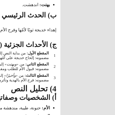
بهتت:
اندهشت.
ب) الحدث الرئيسي
إهداء خديجة ثوبًا لأمّها وفرح الأم
ج) الأحداث الجزئية 
المقطع الأول:
من بداية النص إ
مضمونه: إلحاح خديجة على أمّها 
المقطع الثاني:
من
«وبهتت»
إل
مضمونه: قبول الأم للطلب ومفاج
المقطع الثالث:
من
«وأخيرًا»
إلى
مضمونه: فرح الأم بالهدية وتأثرها
4) تحليل النص
أ) الشخصيات وصفاته
الأم:
حنونة، طيبة، مندهشة من 