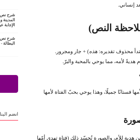
 إنساني.
شرح نص ع
المدينة و
الإجابة عن
شرح نص ا
البطالة -
تدأ محذوف تقديره:
هذه
) + جار ومجرور.
ديةً لأمه، مما يوحي بالمحبة والبرّ.
مها فستانًا جميلًا، وهذا يوحي بحبّ الفتاة لأمها
انضم الينا
صورة
 هدية للأم، والصورة تُجسّد ذلك (فتاة تهدي أمّها