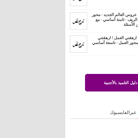
روس العالم الجديد - محور
 الريف - ثامنة أساسي - مع
 الأسئلة
رهقني العمل ! ارهقتني
 محور العمل - تاسعة أساسي
دليل التلميذ بالأجنبية
 عبرالفايسبوك