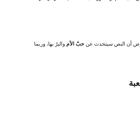
فترض أن النص سيتحدث عن
حبّ الأم
والبرّ بها، وربما
بة