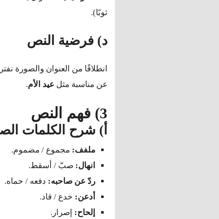
ثوبًا).
د) فرضية النص
انطلاقًا من العنوان والصورة ن
عن مناسبة مثل
عيد الأم
.
3) فهم النص
أ) شرح الكلمات الصع
ملفف:
مجموع / مضموم.
انهال:
صبّ / أسقط.
ردّ عن صاحبه:
دفعه / حماه.
أدعن:
خدع / قاد.
إلحاح:
إصرار.