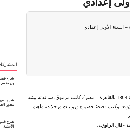
أولى إعدادي
 – السنة الأولى إعدادي
المشاركات
شرح قصيدة
بن معمر
محمد تيمور (ولد سنة 1894 بالقاهرة – مصر). كاتب مرموق، ساعدته بيئته
شرح نص ان
محور الع
ذوقه، وكتب قصصًا قصيرة وروايات ورحلات، واهتم
.
شرح قصيدة
ة
«قال الراوي»
.
الأسئلة - 