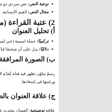
نوعية النص:
نص سردي ذو بعد
مجال النص:
القيم الإنسانية.
2) عتبة القراءة (ملاحظة النص)
أ) تحليل العنوان
تركيبيًا:
جملة اسمية (خبر لمب
دلاليًا:
يدل على أن شخصًا قدّم ه
ب) الصورة المرافقة
رسمٌ ملوّن تظهر فيه فتاة تُقدّم لأ
ورغبتها في إسعادها.
ج) علاقة العنوان بال
علاقة
توضيحية
: العنوان يتحدث عن