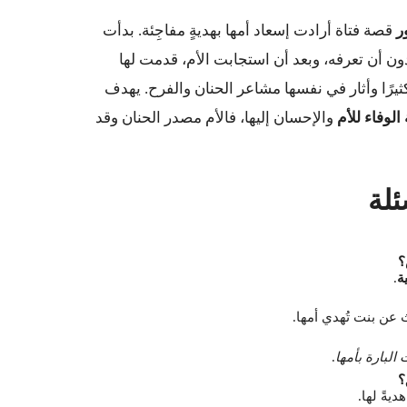
ر
قصة فتاة أرادت إسعاد أمها بهديةٍ مفاجِئة. بدأت
دون أن تعرفه، وبعد أن استجابت الأم، قدمت لها
ثيرًا وأثار في نفسها مشاعر الحنان والفرح. يهدف
الوفاء للأم
والإحسان إليها، فالأم مصدر الحنان وقد
؟
ة
.
 عن بنت تُهدي أمها.
 البارة بأمها
.
؟
هديةً لها.