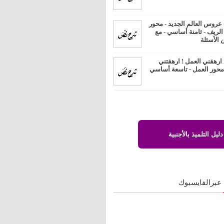
روس العالم الجديد - محور
 الريف - ثامنة أساسي - مع
 الأسئلة
رهقني العمل ! ارهقتني
 محور العمل - تاسعة أساسي
دليل التلميذ بالأجنبية
 عبرالفايسبوك