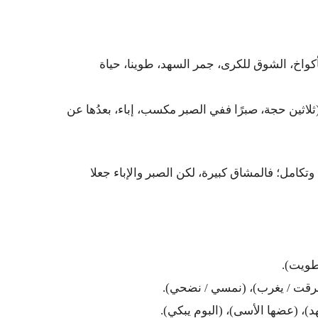
كواخ، الشوق للكرى، جمر السهد، طوينا، حياة
ثلاثين حجة، صبرًا ففي الصبر مكسب، إباء، بعدُها عن
وتكامل؛ فالمشاق كبيرة، لكن الصبر والإباء جعلا
ويت).
قت / يغرب)، (نمسي / نضحي).
)، (عضها الأسى)، (البوم يبكي).