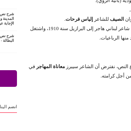
ة (بائية الروي).
شرح نص ع
ان
الصيف
للشاعر
إلياس فرحات
.
المدينة و
الإجابة عن
إلياس فرحات: شاعر لبناني هاجر إلى البرازيل سنة 1910، واشتغل
شرح نص ا
منها الرباعيات.
البطالة -
وع النص، نفترض أن الشاعر سيبرز
معاناة المهاجر
في
من أجل كرامته.
انضم الينا