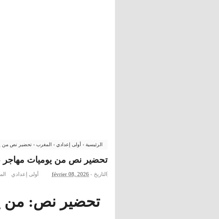
الرئيسية
›
أولى إعدادي
›
المغرب
›
تحضير نص من يوم
تحضير نص من يوميات مهاجر - أ
التاريخ -
février 08, 2026
أولى إعدادي
الم
تحضير نص: من يو