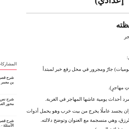
إعدادي)
جر
:
المشاركات
ميات) جارّ ومجرور في محل رفع خبر لمبتدأ
شرح قصيدة
بن معمر
ِ مهاجرٍ).
د أحداث يومية عاشها المهاجر في الغربة.
شرح نص ان
محور الع
ان يجسد عاملًا يخرج من بيت خرب وهو يحمل أدوات
لرزق، وهي منسجمة مع العنوان وتوضح دلالته.
شرح قصيدة
الأسئلة - 