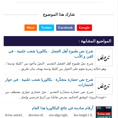
شارك هذا الموضوع
More
Twitter
Facebook
Google
المواضيع المشابهة :
شرح نص طموح أهل الفضل - بكالوريا شعب علمية - في
الفن و الأدب
شرح نصّ طموح أهل الفضل التقديم : النصّ مأخوذ من "كليلة ودمنة"،
وهو حكاية رمزية تقوم على الحوار بين كليلة ودمنة بهدف بيان طريق ...
شرح نص حضارة متجذّرة - بكالوريا شعب علمية - في حوار
الحضارات
شرح نص حضارة متجذّرة التقديم : نصّ حضاري حواري مقتطف من
«عودة الروح» لتوفيق الحكيم، يعرض نقاشًا بين أثريّ فرنسي وإنجل ...
أرقام صادمة في نتائج البكالوريا هذا العام
.dt-bac-article{ direction:rtl; text-align:right; line-height:1.9;