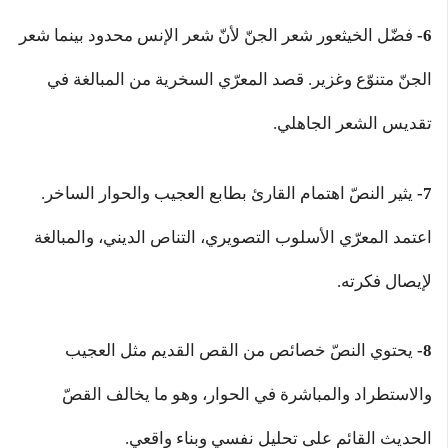
6-
فضّل الخيثعور شعر الجنّ لأنّ شعر الإنس محدود بينما شعر
الجنّ متنوّع وغزير. قصد المعرّي السخرية من المبالغة في
تقديس الشعر الجاهلي.
7-
يثير النصّ اهتمام القارئ بطابع العجيب والحوار الساخر.
اعتمد المعرّي الأسلوب التصويري، التناص الديني، والمبالغة
لإيصال فكرته.
8-
يحتوي النصّ خصائص من القص القديم مثل العجيب
والاستطراد والمباشرة في الحوار، وهو ما يخالف القصّ
الحديث القائم على تحليل نفسي وبناء واقعي.