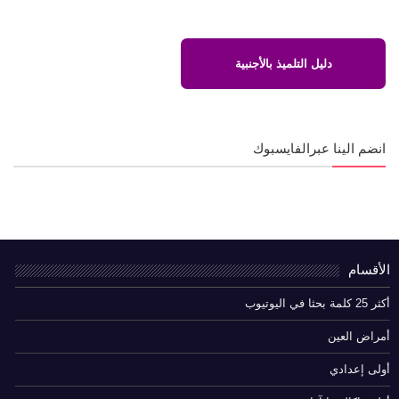
دليل التلميذ بالأجنبية
انضم الينا عبرالفايسبوك
الأقسام
أكثر 25 كلمة بحثا في اليوتيوب
أمراض العين
أولى إعدادي