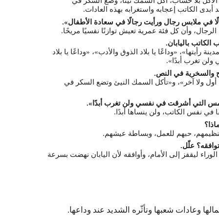
لأكل بلا حساب، أكل السمك نيئًا، وضع السكر في
أبدى الكاتب إعجابه واستغرابه بهذه العادات.
ا في ملابس رجال ورأيت رجالًا في سعادة الأطفال».
رجال، وأن كل فئة عمرية تعيش توازنًا نفسيًا مريحًا.
الكاتب باليابان.
ة رأيتها»، «وداعًا يا بلاد الذوق والأدب»، «وداعًا يا بلاد
ن تغرب أبدًا».
 والسخرية في النص.
ه أول ولا آخر»، و«تأكل السمك النيئ وتضع السكر في
لشمس التي أشرقت في نفسي ولن تغرب أبدًا».
ًا في نفس الكاتب، ولن ينساها أبدًا.
اذا؟
تنظيمهم، حبهم للعمل، وبساطة عيشهم.
وافقه؟ علّل.
الوراء ليقفز إلى الأمام، وأوافقه لأن اليابان نهضت بسرعة
لها وعادات شعبها وتأثّره الشديد عند وداعها.