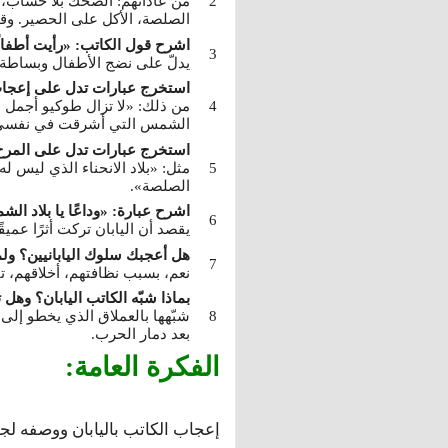
من عاداتهم: الضحك بلا حساب، ا
الصلصة، الأكل على الحصير. وقد 
اشرح قول الكاتب: «رأيت أطفالً
يدلّ على نضج الأطفال وبساطة ال
استخرج عبارات تدل على إعجاب 
من ذلك: «لا تزال طوكيو أجمل مدين
الشمس التي أشرقت في نفسي ول
استخرج عبارات تدل على المرح
مثل: «بلاد الانحناء الذي ليس ل
الصلصة».
اشرح عبارة: «وداعًا يا بلاد ا
يقصد أن اليابان تركت أثرًا عميق
هل أعجبك سلوك اليابانيين؟ ولم
نعم، بسبب نظافتهم، أخلاقهم، 
بماذا شبّه الكاتب اليابان؟ وهل ت
شبّهها بالعملاق الذي يخطو إلى 
بعد دمار الحرب.
الفكرة العامة:
إعجاب الكاتب باليابان ووصفه لجما