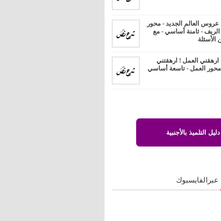
روس العالم الجديد - محور
 الريف - ثامنة أساسي - مع
 الأسئلة
رهقني العمل ! ارهقتني
 محور العمل - تاسعة أساسي
دليل التلميذ بالأجنبية
 عبرالفايسبوك