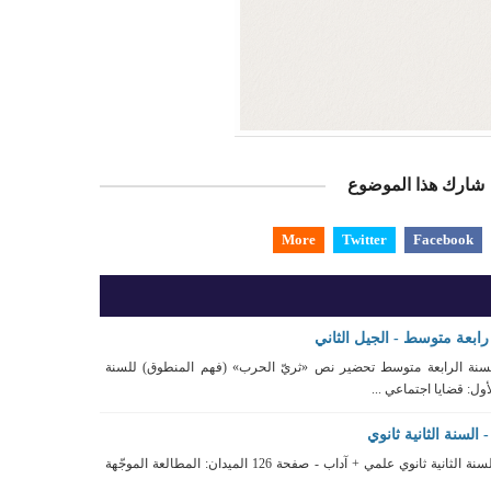
شارك هذا الموضوع
More
Twitter
Facebook
بعة متوسط - الجيل الثاني
نة الرابعة متوسط تحضير نص «ثريّ الحرب» (فهم المنطوق) للسنة
ول: قضايا اجتماعي ...
السنة الثانية ثانوي
تحضير نص كتاب الطبيعة - السنة الثانية ثانوي علمي + آداب - صفحة 126 الميدان: المطالعة الموجّهة