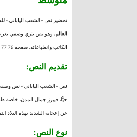
متوسط
تحضير نص «الشعب الياباني» لل
العالم
، وهو نص نثري وصفي يعرض 
الكاتب وانطباعاته. صفحه 76 77 . ص76 ص77 .
تقديم النص:
نص «الشعب الياباني» نص وصفي ان
حيًّا، فيبرز جمال المدن، خاصة طو
عن إعجابه الشديد بهذه البلاد ا
نوع النص: