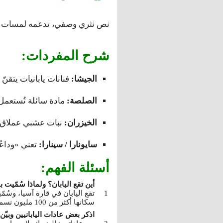
نص نثري وصفي، تدعمه لمسات حج
شرح المفردات:
الجيشا:
فنانات يابانيات يتقنّ
الصلصة:
مادة سائلة تُستعمل
الخيزران:
نبات عشبي عملاق، 
سايونارا / سينارا:
تعني «وداعًا»
أسئلة الفهم:
أين تقع اليابان؟ ولماذا سُمّيت ب
تقع اليابان في قارة آسيا، وسُمّ
سكانها أكثر من 100 مليون نسمة.
اذكر بعض عادات اليابانيين وبيّ