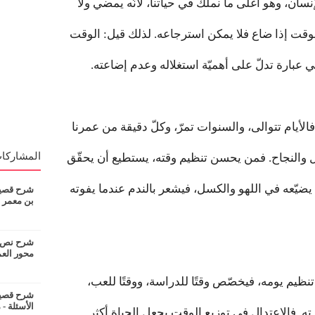
سان، وهو أغلى ما نملك في حياتنا، لأنّه يمضي ولا
الوقت إذا ضاع فلا يمكن استرجاعه. لذلك قيل: الوقت
بارة تدلّ على أهميّة استغلاله وعدم إضاعته.
الأيام تتوالى، والسنوات تمرّ، وكلّ دقيقة من عمرنا
المشاركات
 والنجاح. فمن يحسن تنظيم وقته، يستطيع أن يحقّق
 يضيّعه في اللهو والكسل، فيشعر بالندم عندما يفوته
شرح قصيدة
بن معمر
شرح نص ان
محور الع
ظيم يومه، فيخصّص وقتًا للدراسة، ووقتًا للعب،
شرح قصيدة
الأسئلة - 
رته. فالاعتدال في توزيع الوقت يجعل الحياة أكثر