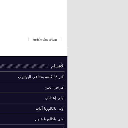
Article plus récent
الأقسام
أكثر 25 كلمة بحثا في اليوتيوب
أمراض العين
أولى إعدادي
أولى باكالوريا آداب
أولى باكالوريا علوم