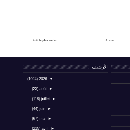
Article plus ancien
Accueil
الأرشيف
(1024)
2026
▼
(23)
août
►
(118)
juillet
►
(44)
juin
►
(67)
mai
►
(215)
avril
►