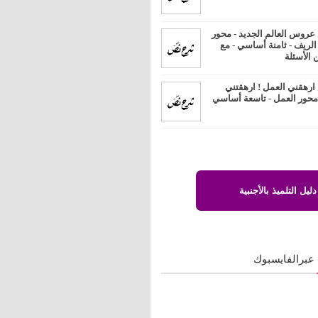
روس العالم الجديد - محور
 الريف - ثامنة أساسي - مع
 الأسئلة
رهقني العمل ! ارهقتني
 محور العمل - تاسعة أساسي
دليل التلميذ بالأجنبية
 عبرالفايسبوك