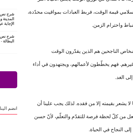
الإسلامي قيمة الوقت، فربط العبادات بمواقيت محدّدة،
شرح نص ع
المدينة و
الإجابة عن
نضباط واحترام الزمن.
شرح نص ا
البطالة -
لأشخاص الناجحين هم الذين يقدّرون الوقت
غيرهم. فهم يخطّطون لأعمالهم، ويجتهدون في أداء
لى الغد.
ا لا يشعر بقيمته إلا من فقده. لذلك يجب علينا أن
انضم الينا
نجعل من كلّ لحظة فرصة للتقدّم والتعلّم، لأنّ حسن
لى النجاح في الحياة.