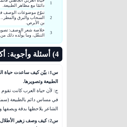
حياة العربي الجاهلي قائم
دائمًا مع مظاهر الطبيعة.
تنوّع موضوعات الوصف في ا
السحاب والبرق والمطر… م
بن الأبرص.
خلاصة شعر الوصف: تصوير
التنقّل، وما يولّده ذلك م
4) أسئلة وأجوبة: أكتشف معطيات النص
س1: بيّن كيف ساعدت حياة 
الطبيعة وتصويرها.
ج: لأن حياة العرب كانت تقوم على
في مساس دائم بالطبيعة (سما
الشاعر يلاحظها بدقة ويصفها وصف
س2: كيف وصف زهير الأطلال؟