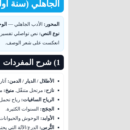
الجاهلي (سنة أولى
المحور:
الأدب الجاهلي —
الوح
نوع النص:
نص تواصلي تفسيري ي
انعكست على شعر الوصف.
1) شرح المفردات
الأطلال / الديار / الدمن:
آثار
نازح:
مرتحل متنقّل.
منيخ:
مس
الرياح السافيات:
رياح تحمل ا
الحِجَج:
السنوات الكثيرة.
الأوابد:
الوحوش والحيوانات ا
التُّرس:
الدرع/الآلة التي يحت