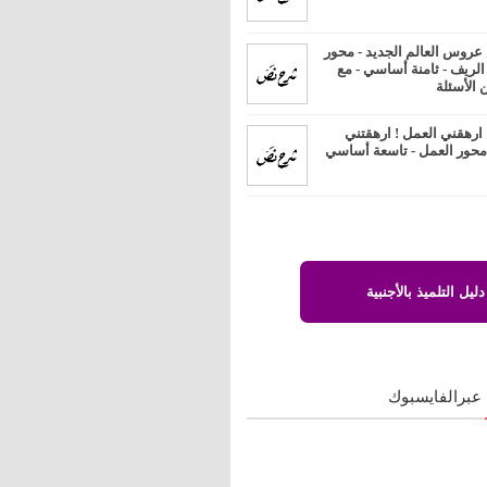
روس العالم الجديد - محور
 الريف - ثامنة أساسي - مع
 الأسئلة
رهقني العمل ! ارهقتني
 محور العمل - تاسعة أساسي
دليل التلميذ بالأجنبية
 عبرالفايسبوك