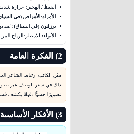
القيظ / الهجير:
حرارة شديدة
الأمراد/الأمراض (في السياق
يرزقون (في السياق):
يُصابو
الأنواء:
الأمطار/الرياح المرتب
2) الفكرة العامة
يبيّن الكاتب ارتباط الشاعر ال
ذلك في شعر الوصف عبر تصوير 
تصويرًا حسيًّا دقيقًا يكشف قس
3) الأفكار الأساسية