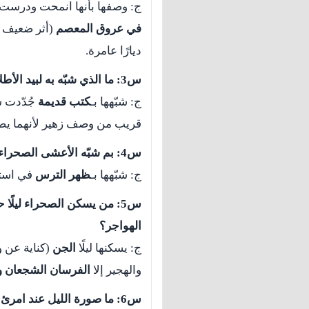
ج: وصفها بأنها انمحت ودرست 
في عروق المعصم
(أثر ضعيف ب
ديارًا عامرة.
س3: ما الذي شبّه به لبيد الأطلال؟ وهل يختلف وصفه عن وصف زهير؟
ج: شبّهها بـ
كتب قديمة
جُدّدت س
قريب من وصف زهير لأنهما يصو
س4: بم شبّه الأعشى الصحراء؟
ج: شبّهها بـ
ظهر الترس
في استو
س5: من يسكن الصحراء ليل
الهواجر؟
ج: يسكنها ليلًا
الجن
(كناية عن و
والهجير إلا
الفرسان الشجعان و
س6: ما صورة الليل عند امرئ القيس؟ وكيف بدت له النجوم؟ وعلى ما يدل ذلك؟