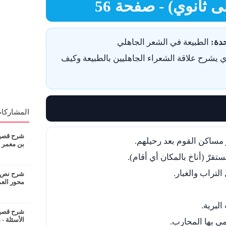
 ثانوي) - صفحة 56
دة:
الطبيعة في الشعر الجاهلي
شرح علاقة الشعراء الجاهليين بالطبيعة وكيف
المشاركات
شرح قصيدة
 مساكن القوم بعد رحيلهم.
بن معمر
تقرّ (أناخ بالمكان أي أقام).
لتراب والغبار.
شرح نص ان
محور الع
لبرية.
شرح قصيدة
الأسئلة - 
مي بها المحارب.