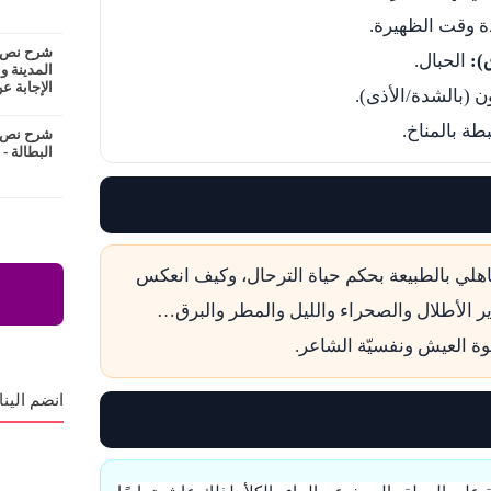
 وقت الظهيرة.
شرح نص ع
):
الحبال.
المدينة و
الإجابة عن
ن (بالشدة/الأذى).
طة بالمناخ.
شرح نص ا
البطالة -
جاهلي بالطبيعة بحكم حياة الترحال، وكيف انعكس
الأطلال والصحراء والليل والمطر والبرق…
وة العيش ونفسيّة الشاعر.
انضم الينا