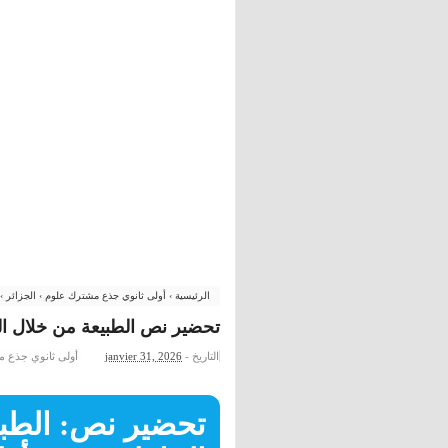
الرئيسية
›
أولى ثانوي جذع مشترك علوم
›
الجزائر
›
تحضير نص الطبيعة من خلال ال
التاريخ -
janvier 31, 2026
أولى ثانوي جذع 
تحضير نص: الطبي