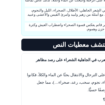
ة على الرحلة والبحث عن الماء والكلأ، لذلك عاش تماسًا
لشعر الجاهلي: الأطلال، الصحراء، الليل والنجوم،
ع أمثلة من زهير ولبيد وامرئ القيس والأعشى وعبيد
 قاتم يعكس قسوة الصحراء واضطراب العيش وكثرة
ن حزن وهموم.
العرب في الجاهلية الشعراء على رصد مظاهر
 الترحال والانتقال بحثًا عن الماء والكلأ، فكانوا
ء، نجوم، سحب، رعد، صحراء…)، مما جعل
ًا حسيًّا.