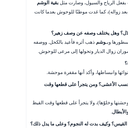
بفعل الرياح والسيول، وصارت مثل
بقية الوشم
عد زواله)، كما غدت موطنًا للوحوش بعدما كانت
طورها وبـ
وشم
ذهب أثره فأعيد بالكحل. ووصفه
ران زوال الديار وتحولها إلى مرعى للوحوش.
ائها وانبساطها، وأكد أنها مقفرة موحشة.
ًا حسب الأعشى؟ ومن يتجرأ على قطعها وقت
حشتها وخلوّها)، ولا يتجرأ على قطعها وقت القيظ
الأبطال
.