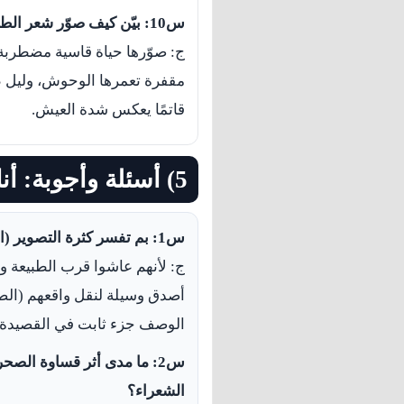
س10: بيّن كيف صوّر شعر الطبيعة حياة الجاهليين.
ج: صوّرها حياة قاسية مضطربة:
مقفرة تعمرها الوحوش، وليل ط
قاتمًا يعكس شدة العيش.
5) أسئلة وأجوبة: أناقش معطيات النص
س1: بم تفسر كثرة التصوير (الوصف) لدى شعراء العصر الجاهلي؟
ج: لأنهم عاشوا قرب الطبيعة وا
أصدق وسيلة لنقل واقعهم (الصي
الوصف جزء ثابت في القصيدة ا
س2: ما مدى أثر قساوة الص
الشعراء؟