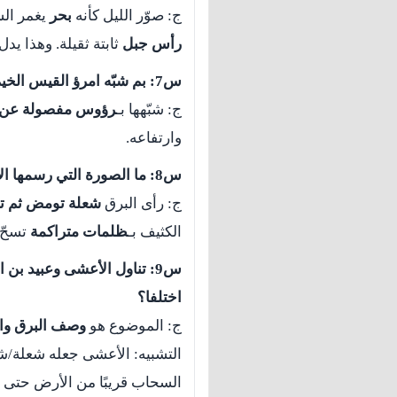
ج: صوّر الليل كأنه
بحر
يغمر الس
رأس جبل
ثابتة ثقيلة. وهذا ي
س7: بم شبّه امرؤ القيس الخيم المغمورة بمياه المطر؟
ج: شبّهها بـ
رؤوس مفصولة عن أ
وارتفاعه.
س8: ما الصورة التي رسمها الأعشى للمعان البرق؟ وبم شبّه السحاب الكثيف؟
ج: رأى البرق
شعلة تومض ثم ت
الكثيف بـ
ظلمات متراكمة
تسحّ 
س9: تناول الأعشى وعبيد بن 
اختلفا؟
ج: الموضوع هو
وصف البرق وا
التشبيه: الأعشى جعله شعلة/شر
السحاب قريبًا من الأرض حتى يُظ