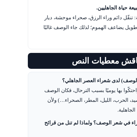
 تنقّل دائم وراء الرزق، صحراء موحشة، ديار
ويل يضاعف الهموم؛ لذلك جاء الوصف غالبًا
حتكّوا بها يوميًا بسبب الترحال، فكان الوصف
د، الحرب، الليل، المطر، الصحراء…) ولأن
لجاهلية.
حراء في شعر الوصف؟ ولماذا لم تنل من قرائح