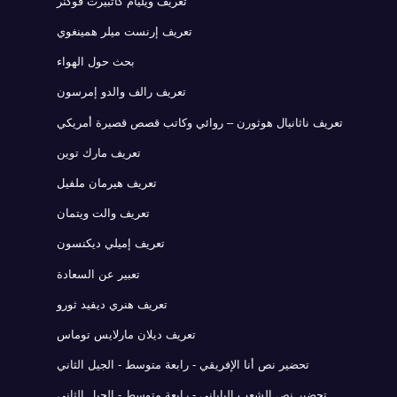
تعريف ويليام كاثبيرت فوكنر
تعريف إرنست ميلر همينغوي
بحث حول الهواء
تعريف رالف والدو إمرسون
تعريف ناثانيال هوثورن – روائي وكاتب قصص قصيرة أمريكي
تعريف مارك توين
تعريف هيرمان ملفيل
تعريف والت ويتمان
تعريف إميلي ديكنسون
تعبير عن السعادة
تعريف هنري ديفيد ثورو
تعريف ديلان مارلايس توماس
تحضير نص أنا الإفريقي - رابعة متوسط - الجيل الثاني
تحضير نص الشعب الياباني - رابعة متوسط - الجيل الثاني