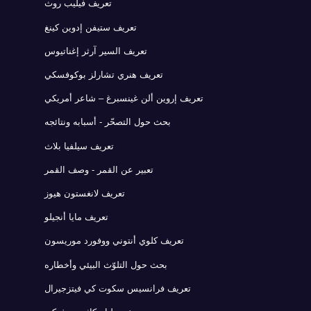
تعريف فيليب روث
تعريف ستيفن إدوين كينغ
تعريف السير آرثر إغناتيوس
تعريف هنري تشارلز بوكوفسكي
تعريف إروين ألن غينسبرغ – شاعر أمريكي
بحث حول التصحّر - أسبابه ونتائجه
تعريف سيلفيا بلاث
تعبير عن القمر - وصف القمر
تعريف لانغستون هيوز
تعريف مايا أنجيلو
تعريف كلوي أنتوني ووفورد موريسون
بحث حول التلوّث البيئي وأخطاره
تعريف فرانسيس سكوت كي فيتزجيرال