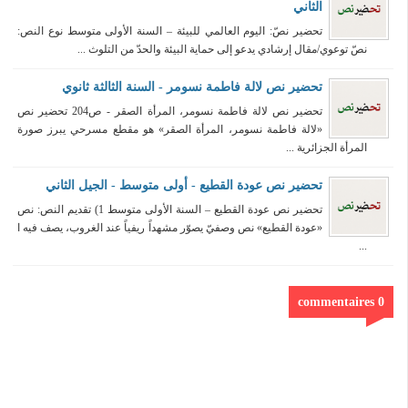
الثاني
تحضير نصّ: اليوم العالمي للبيئة – السنة الأولى متوسط نوع النص:
نصّ توعوي/مقال إرشادي يدعو إلى حماية البيئة والحدّ من التلوث ...
تحضير نص لالة فاطمة نسومر - السنة الثالثة ثانوي
تحضير نص لالة فاطمة نسومر، المرأة الصقر - ص204 تحضير نص
«لالة فاطمة نسومر، المرأة الصقر» هو مقطع مسرحي يبرز صورة
المرأة الجزائرية ...
تحضير نص عودة القطيع - أولى متوسط - الجيل الثاني
تحضير نص عودة القطيع – السنة الأولى متوسط 1) تقديم النص: نص
«عودة القطيع» نص وصفيّ يصوّر مشهداً ريفياً عند الغروب، يصف فيه ا
...
0 commentaires