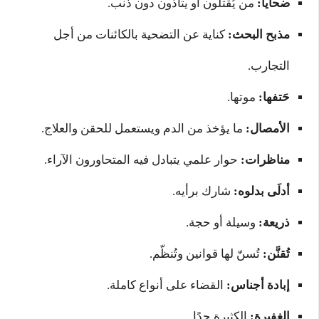
ضحايا:
من يُقتلون أو يتأذّون دون ذنب.
مذبح البحث:
كناية عن التضحية بالكائنات من أجل
التجارب.
حَتفها:
موتها.
الأمصال:
ما يؤخذ من الدم ويستعمل للحقن والعلاج.
مناظرات:
حوار علمي يتبادل فيه المتحاورون الآراء.
أدلَى بدلوه:
شارك برأيه.
ذريعة:
وسيلة أو حجة.
تُقنَّن:
تُسنّ لها قوانين وتُنظّم.
إبادة أجناس:
القضاء على أنواع كاملة.
الغفيرة:
الكثيرة جدًا.