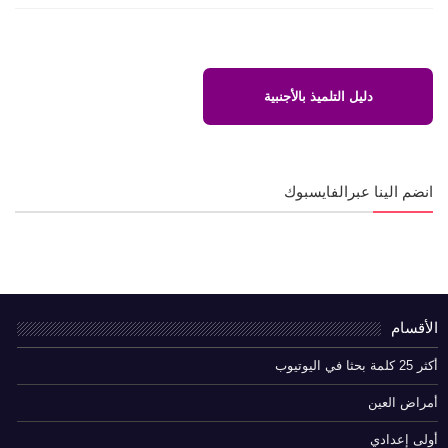
دليل التلميذ بالأجنبية
انضم الينا عبرالفايسبوك
الأقسام
أكثر 25 كلمة بحثا في اليوتيوب
أمراض العين
أولى إعدادي