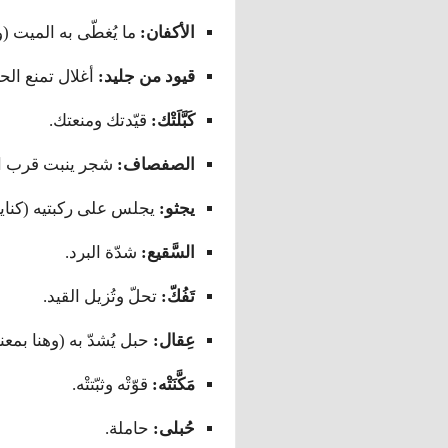
الأكفان:
ما يُغطّى به الميت (و
قيود من جليد:
أغلال تمنع الح
كَبَّلَتْك:
قيّدتك ومنعتك.
الصفصاف:
شجر ينبت قرب الأ
يجثو:
يجلس على ركبتيه (كناية
السَّقيع:
شدّة البرد.
تَفُكّ:
تحلّ وتُزيل القيد.
عِقال:
حبل يُشدّ به (وهنا بمعن
مَكَّنَتْه:
قوّتْه وثبّتتْه.
حُبلى:
حاملة.