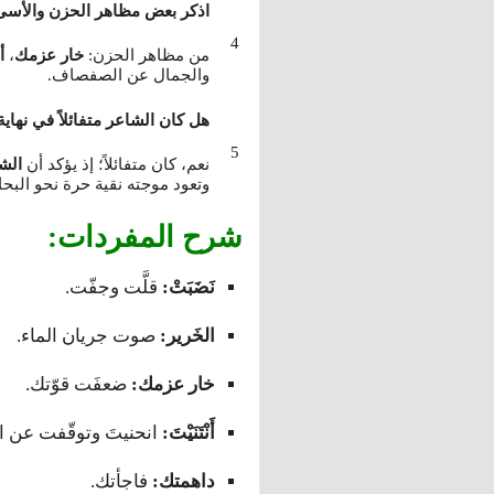
اذكر بعض مظاهر الحزن والأسى
من مظاهر الحزن:
خار عزمك
،
أ
والجمال عن الصفصاف.
هل كان الشاعر متفائلاً في نها
نعم، كان متفائلاً؛ إذ يؤكد أن
الش
وتعود موجته نقية حرة نحو البحار 
شرح المفردات:
نَضَبَتْ:
قلَّت وجفّت.
الخَرير:
صوت جريان الماء.
خار عزمك:
ضعفَت قوّتك.
أَنْتَنَيْتَ:
انحنيتَ وتوقّفت عن ا
داهمتك:
فاجأتك.