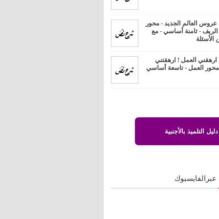
روس العالم الجديد - محور
 الريف - ثامنة أساسي - مع
 الأسئلة
رهقني العمل ! ارهقتني
 محور العمل - تاسعة أساسي
دليل التلميذ بالأجنبية
 عبرالفايسبوك