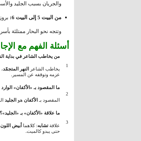
والجريان بسبب الجليد والأس
من البيت 5 إلى البيت 6:
بروز 
وتتجه نحو البحار ممتلئة بأسرا
أسئلة الفهم مع الإجاب
من يخاطب الشاعر في بداية ال
يخاطب الشاعر
النهر المتجمّد
، 
عزمه وتوقفه عن المسير.
ما المقصود بـ «الأكفان» الوارد
المقصود بـ
الأكفان
هو
الجليد
الذ
ما علاقة «الأكفان» بـ «الجليد»؟
علاقة
تشابه
: كلاهما
أبيض اللون
و
حتى يبدو كالميت.