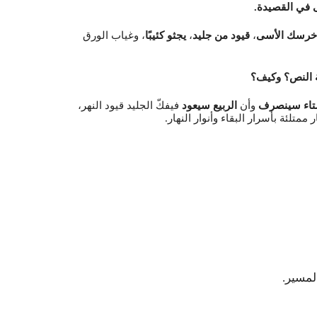
 في القصيدة.
خرسك الأسى
،
قيود من جليد
،
يجثو كئيبًا
، وغياب الورق
ية النص؟ وكيف؟
تاء سينصرف
وأن
الربيع سيعود
فيفكّ الجليد قيود النهر،
ممتلئة بأسرار البقاء وأنوار النهار.
لمسير.