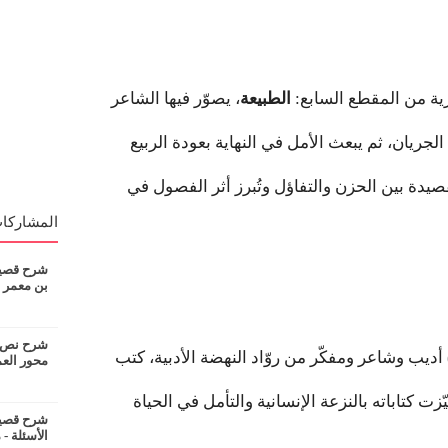
ية من المقطع السابع:
الطبيعة
، يصوّر فيها الشاعر
الجريان، ثم يبعث الأمل في النهاية بعودة الربيع
صيدة بين الحزن والتفاؤل وتُبرز أثر الفصول في
المشاركات
شرح قصيدة
بن معمر
شرح نص ان
18م – 1988م) أديب وشاعر ومفكّر من روّاد النهضة الأدبية، كتب
محور الع
ّزت كتاباته بالنزعة الإنسانية والتأمل في الحياة
شرح قصيدة
الأسئلة - 