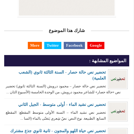
شارك هذا الموضوع
More
Twitter
Facebook
Google
المواضيع المشابهة :
تحضير نص حالة حصار - السنة الثالثة ثانوي (الشعب
العلمية)
تحضير نص حالة حصار – محمود درويش (السنة الثالثة ثانوي) تحضير
نص «حالة حصار» للشاعر محمود درويش، من الوحدة الخامسة (الأسبوع الثان ...
تحضير نص نشيد الماء - أولى متوسط - الجيل الثاني
تحضير نص نشيد الماء – السنة الأولى متوسط المقطع: المقطع
السابع: الطبيعة. نوع النص: نصّ شِعري يَتغنّى بالماء (السا ...
تحضير نص حياة اللهو والمجون - ثانية ثانوي جذع مشترك