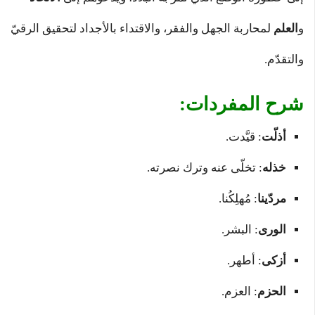
و
العلم
لمحاربة الجهل والفقر، والاقتداء بالأجداد لتحقيق الرقيّ
والتقدّم.
شرح المفردات:
أذلّت
: قيَّدت.
خذله
: تخلّى عنه وترك نصرته.
مردّينا
: مُهلِكُنا.
الورى
: البشر.
أزكى
: أطهر.
الحزم
: العزم.