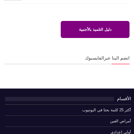
دليل التلميذ بالأجنبية
انضم الينا عبرالفايسبوك
الأقسام
أكثر 25 كلمة بحثا في اليوتيوب
أمراض العين
أولى إعدادي