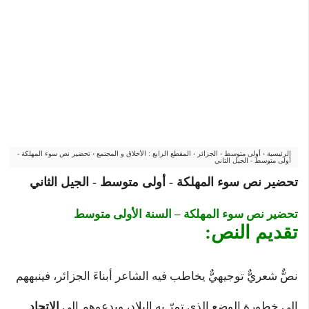
الرئيسية
›
أولى متوسط
›
الجزائر
›
المقطع الرابع : الأخلاق و المجتمع
›
تحضير نص سوء المهلكة -
أولى متوسط - الجيل الثاني
تحضير نص سوء المهلكة - أولى متوسط - الجيل الثاني
تحضير نص سوء المهلكة – السنة الأولى متوسط
تقديم النص:
نصٌّ شعريٌّ توجيهيٌّ يخاطب فيه الشاعر أبناءَ الجزائر، فينبههم
إلى خطورة الوضع الذي تمرّ به البلاد، ويدعوهم إلى
الاتحاد