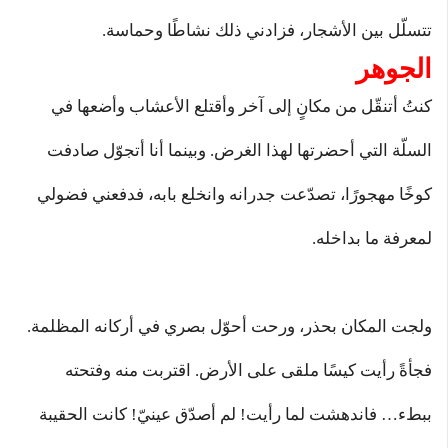
تتسلّل بين الأشجار، فزادني ذلك نشاطًا وحماسة.
الجوهر
كنتُ أتنقّل من مكانٍ إلى آخر وأقتلع الأعشاب وأضعها في
السلّة التي أحضرتها لهذا الغرض. وبينما أنا أتجوّل صادفت
كوخًا مهجورًا، تصدّعت جدرانه وانخلع بابه، فدفعني فضولي
لمعرفة ما بداخله.
ولجت المكان بحذر، ورحت أحوّل بصري في أركانه المظلمة.
فجأةً رأيت كيسًا ملقى على الأرض. اقتربت منه وفتحته
ببطء… فاندهشت لما رأيت! لم أصدّق عينيّ! كانت الحقيبة