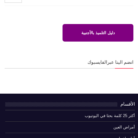
دليل التلميذ بالأجنبية
انضم الينا عبرالفايسبوك
الأقسام
أكثر 25 كلمة بحثا في اليوتيوب
أمراض العين