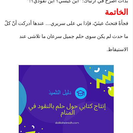
بدأت أصرخ في ارتباك: "أين كيسي؟ أين نقودي؟!"
الخاتمة
فجأةً فتحتُ عينَيّ، فإذا بي على سريري… عندها أدركت أنّ كلّ
ما حدث لم يكن سوى حلم جميل سرعان ما تلاشى عند
الاستيقاظ.