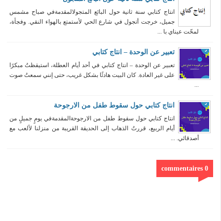
انتاج كتابي سنة ثانية حول البائع المتجولالمقدمةفي صباح مشمس
جميل، خرجت أتجول في شارع الحي لأستمتع بالهواء النقي. وفجأة،
لمحّت عيناي با ...
تعبير عن الوحدة – انتاج كتابي
تعبير عن الوحدة – انتاج كتابي في أحد أيام العطلة، استيقظتُ مبكرًا
على غير العادة. كان البيت هادئًا بشكل غريب، حتى إنني سمعتُ صوت
...
انتاج كتابي حول سقوط طفل من الارجوحة
انتاج كتابي حول سقوط طفل من الارجوحةالمقدمةفي يومٍ جميلٍ من
أيام الربيع، قررتُ الذهاب إلى الحديقة القريبة من منزلنا لألعب مع
أصدقائي. ...
0 commentaires