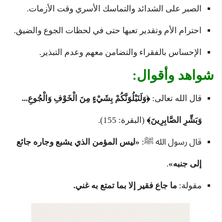
الصبر على الشدائد والتماسك الأسري وقت الأزمات.
احترام الأم وتقدير تعبها حتى في لحظات الجوع والضيق.
الإحساس بالفقراء والتضامن معهم وعدم التبذير.
شواهد وأقوال:
قال الله تعالى:
﴿وَلَنَبْلُوَنَّكُمْ بِشَيْءٍ مِنَ الْخَوْفِ وَالْجُوعِ...
وَبَشِّرِ الصَّابِرِينَ﴾
(البقرة: 155).
قال رسول الله ﷺ:
«ليس المؤمن الذي يشبع وجاره جائع
إلى جنبه»
.
مقولة:
ما جاع فقير إلا بما تمتع به غني.