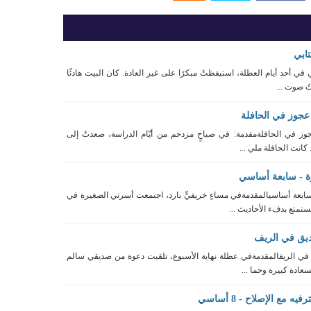
تابي
 في أحد أيام العطلة، استيقظتُ مبكرًا على غير العادة. كان البيت هادئًا
 صوت ...
عجوز في الحافلة
وز في الحافلةمقدمة: في صباحٍ مزدحم من أيّام الدراسة، صعدتُ إلى
 كانت الحافلة ملي ...
 - سابعة أساسي
بعة أساسيالمقدمةفي مساءٍ خريفيٍّ بارد، اجتمعت أسرتي الصغيرة في
تمتع بدفء الأحاديث ...
ديق في الريف
 في الريفالمقدمةفي عطلة نهاية الأسبوع، تلقيت دعوة من صديقي سالم
عادة كبيرة وحما ...
 مع الإصلاح - 8 أساسي