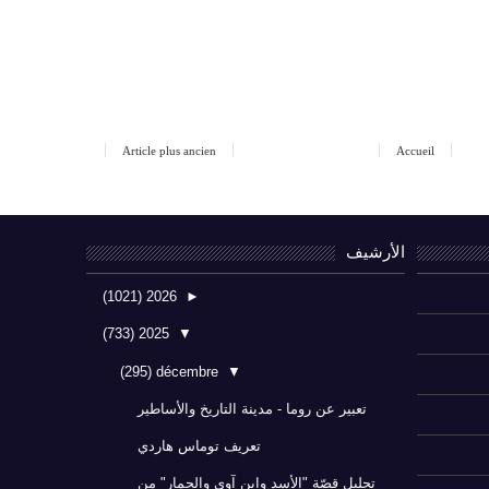
Article plus ancien
Accueil
الأرشيف
(1021)
2026
►
(733)
2025
▼
(295)
décembre
▼
تعبير عن روما - مدينة التاريخ والأساطير
تعريف توماس هاردي
تحليل قصّة "الأسد وابن آوى والحمار" من