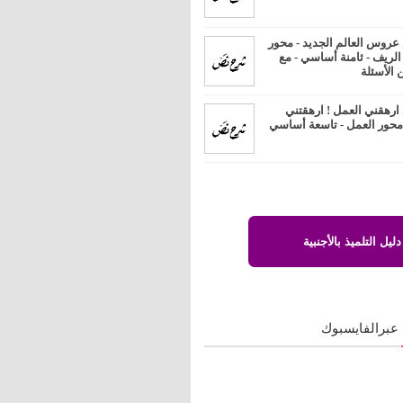
روس العالم الجديد - محور
 الريف - ثامنة أساسي - مع
 الأسئلة
رهقني العمل ! ارهقتني
 محور العمل - تاسعة أساسي
دليل التلميذ بالأجنبية
 عبرالفايسبوك