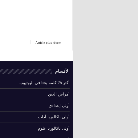
Article plus récent
الأقسام
أكثر 25 كلمة بحثا في اليوتيوب
أمراض العين
أولى إعدادي
أولى باكالوريا آداب
أولى باكالوريا علوم