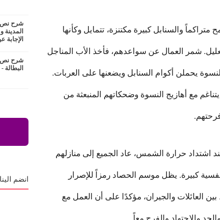
شرح نص ع
متراكماً والسنابل كبيرة مكتنزة، تتمايل وكأنها
المدينة و
الإجابة عن
عليل. شمر العمال عن سواعدهم، فأخذ الأب المناجل
شرح نص ا
البطالة -
النسوة يحملن أكوام السنابل ويضعنها على العربات.
تناغم مع أهازيج النسوة وضحكاتهم المنبعثة من
فرحتهم.
د اشتداد حرارة الشمس، عاد الجميع إلى منازلهم
سية كبيرة. يظل موسم الحصاد رمزاً للإصرار
انضم الينا
بين العائلات والجيران، مؤكدًا على أن العمل مع
جد والاجتهاد والفرح معاً.