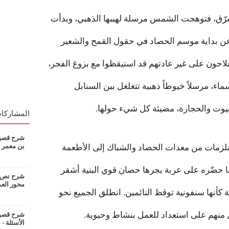
رّق، فتوهجت الشمس مرسلة لهيبها الذهبي، وبدأت
 عن بداية موسم الحصاد في حقول القمح والشعير
لاحون على غير عادتهم قد استيقظوا مع بزوغ الفجر،
ء، مرسلاً خيوطاً ذهبية تتغلغل بين السنابل
بيوت والحجارة، مضيئة كل شيء حولها.
المشاركات
شرح قصيدة
بن معمر
ستلزمات من معدات الحصاد والشباك إلى الأطعمة
ما حضّره على عربة يجرها حصان قوي البنية أشقر
شرح نص ان
محور الع
 كأنها سنفونية توقظ النائمين. انطلق الجميع نحو
وكل منهم على استعداد للعمل بنشاط وحيوية.
شرح قصيدة
الأسئلة - 