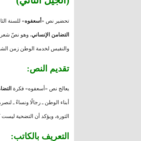
(الجيل الثاني)
تحضير نص «
أسعفوه
» للسنة الث
التضامن الإنساني
، وهو نصّ شعري
والنفيس لخدمة الوطن زمن الشدائد. صفحه 2
تقديم النص:
يعالج نص «أسعفوه» فكرة
التضا
أبناء الوطن ـ رجالًا ونساءً ـ لن
الثورة، ويؤكد أن التضحية ليست كلا
التعريف بالكاتب: