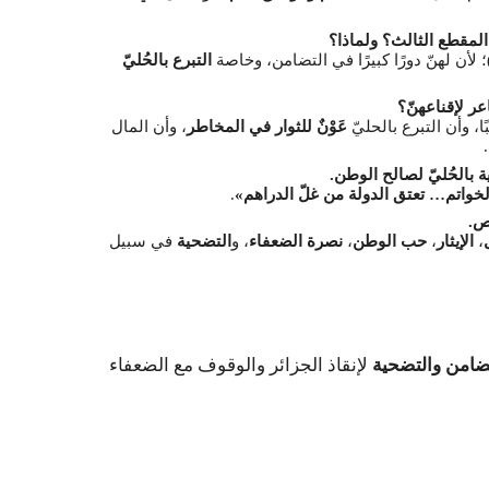
لمقطع الثالث؟ ولماذا؟
؛ لأن لهنّ دورًا كبيرًا في التضامن، وخاصة
التبرع بالحُليّ
عر لإقناعهنّ؟
بًا، وأن التبرع بالحليّ
عَوْنٌ للثوار في المخاطر
، وأن المال
.
بالحُليّ لصالح الوطن.
الخواتم… تعتق الدولة من غلّ الدراهم»
.
ص.
،
الإيثار
،
حب الوطن
،
نصرة الضعفاء
، و
التضحية
في سبيل
ضامن والتضحية
لإنقاذ الجزائر والوقوف مع الضعفاء