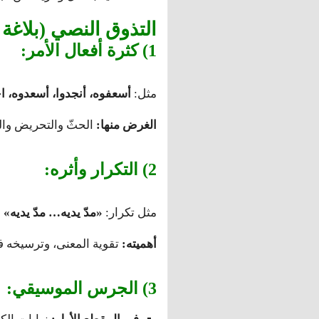
التذوق النصي (بلاغة
1) كثرة أفعال الأمر:
مثل:
أسعفوه، أنجدوا، أسعدوه، اخ
الغرض منها:
الحثّ والتحريض وال
2) التكرار وأثره:
مثل تكرار:
«مدّ يديه… مدّ يديه»
و
أهميته:
تقوية المعنى، وترسيخه ف
3) الجرس الموسيقي: