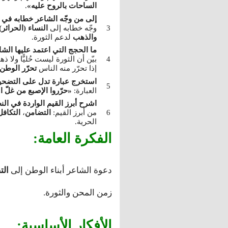
الساحات بالروح عليه»
.
إلى من وجّه الشاعر خطابه في ا
وجّه خطابه إلى
النساء (الحرائر)
والذهب
لدعم الثورة.
ما الحجج التي اعتمد عليها الشا
بيّن أن الثورة ليست حُليًّا ولا ذه
إذا تحرّر منه الناس
تحرّر الوطن
استخرج عبارة تدل على التضحية 
العبارة:
«حرّروا الإصبع من غلّ 
اشرح أبرز القيم الواردة في الن
من أبرز القيم:
التضامن
،
التكافل
الحرية.
الفكرة العامة:
دعوة الشاعر أبناء الوطن إلى
الت
زمن المحن والثورة.
الأفكار الأساسية: