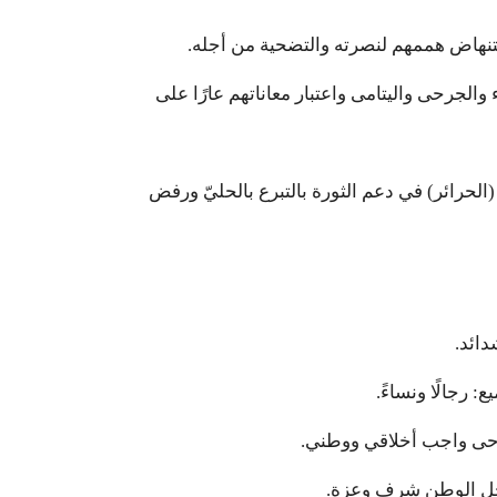
ستنهاض هممهم لنصرته والتضحية من أجله.
والجرحى واليتامى واعتبار معاناتهم عارًا على
 (الحرائر) في دعم الثورة بالتبرع بالحليّ ورفض
دائد.
ع: رجالًا ونساءً.
رحى واجب أخلاقي ووطني.
أجل الوطن شرف وعزة.