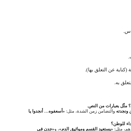
اس.
.
ة (كناية عن التعلق بها).
تعلق به.
 مثّل بعبارات من النص.
ونجدته
والتضامن زمن الشدة، مثل:
«أسعفوه… أنجدوا يا
داء للوطن؟
دهم، مثل:
«يستعيد القسم ومواثيق الدم»
، و
«جدن في