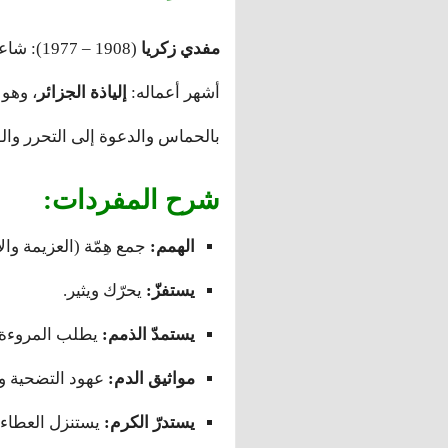
مفدي زكريا
(1908 – 1977): شاعر جزائري ثوري، لُقّب بـ
أشهر أعماله:
إلياذة الجزائر
، وهو
بالحماس والدعوة إلى التحرر وا
شرح المفردات:
الهمم:
جمع هِمّة (العزيمة والإ
يستفزّ:
يحرّك ويثير.
يستمدّ الذمم:
يطلب المروءة و
مواثيق الدم:
عهود التضحية وا
يستدرّ الكرم:
يستنزل العطاء 