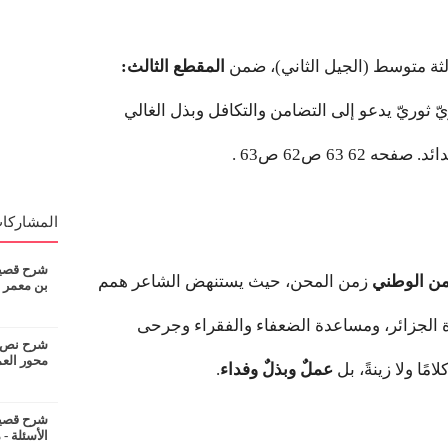
الثة متوسط (الجيل الثاني)، ضمن
المقطع الثالث:
ّ ثوريّ يدعو إلى التضامن والتكافل وبذل الغالي
6 63 ص62 ص63 .
المشاركات
شرح قصيدة
من الوطني
زمن المحن، حيث يستنهض الشاعر همم
بن معمر
صرة الجزائر، ومساعدة الضعفاء والفقراء وجرحى
شرح نص ان
محور الع
مًا ولا زينةً، بل
عملٌ وبذلٌ وفداء
.
شرح قصيدة
الأسئلة - 