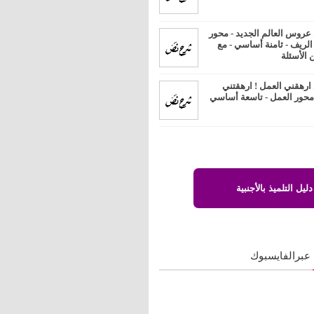
روس العالم الجديد - محور
 الريف - ثامنة أساسي - مع
 الأسئلة
رهقني العمل ! ارهقتني
 محور العمل - تاسعة أساسي
دليل التلميذ بالأجنبية
 عبرالفايسبوك