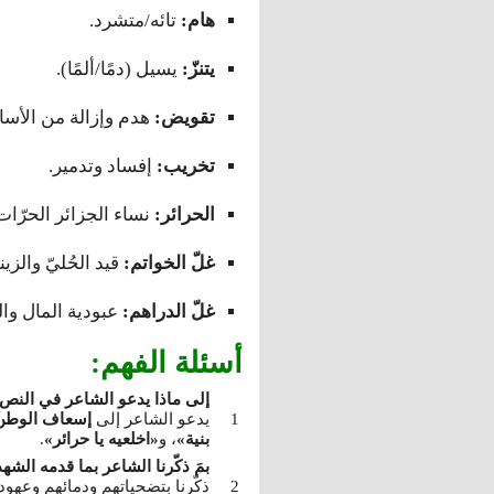
هام:
تائه/متشرد.
يتنزّ:
يسيل (دمًا/ألمًا).
تقويض:
هدم وإزالة من الأس
تخريب:
إفساد وتدمير.
الحرائر:
نساء الجزائر الحرّات
غلّ الخواتم:
قيد الحُليّ والزين
غلّ الدراهم:
عبودية المال وال
أسئلة الفهم:
إلى ماذا يدعو الشاعر في النص؟
يدعو الشاعر إلى
إسعاف الوطن 
بنية»
، و
«اخلعيه يا حرائر»
.
بمَ ذكّرنا الشاعر بما قدمه الشه
ذكّرنا بتضحياتهم ودمائهم وعهو