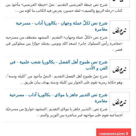
شرح نص حيطة الفرنسي التقديم : نصّ «حيطة الفرنسي» مأخوذ من
كتاب «رحلة الربيع والصيف» لطه حسين، يعرض فيه الكاتب ما كوّنه من ...
شرح نص لكلّ عملة وجهان - بكالوريا آداب - مسرحية
مغامرة
شرح نص «لكلّ عملة وجهان» التقديم : المشهد مقتطف من مسرحية
«مغامرة رأس المملوك جابر» لسعد الله ونوس، يجسّد حوارًا بين مملوكين في
قصر ...
شرح نص طموح أهل الفضل - بكالوريا شعب علمية - في
الفن و الأدب
شرح نصّ طموح أهل الفضل التقديم : النصّ مأخوذ من "كليلة ودمنة"،
وهو حكاية رمزية تقوم على الحوار بين كليلة ودمنة بهدف بيان طريق ...
شرح نص التدبير جاهز يا مولاي - بكالوريا آداب - مسرحية
مغامرة
شرح نص : التدبير جاهز يا مولاي التقديم : المشهد حواريّ من مسرحيّة
اجتماعية تقوم على مواجهة غير مباشرة بين الوزير والمم ...
0 commentaires