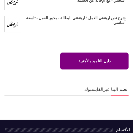
أساسي - مع الإجابة عن الأسئلة
شرح نص ارهقني العمل ! ارهقتني البطالة - محور العمل - تاسعة
أساسي
دليل التلميذ بالأجنبية
انضم الينا عبرالفايسبوك
الأقسام