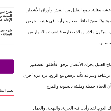
شه بعناية. جمع القليل من القش وأوراق الأشجار
شرح نص ع
المدينة و
الإجابة عن
ح بيتًا صغيرًا دافئًا لصغاره. رأيت في عينيه الحرص
شرح نص ا
عش سيكون ملاذه وملاذ صغاره، فشعرت بالانبهار من
البطالة -
مستمر.
صباح العليل يحرك الأغصان برفق، فأطلق العصفور
 برشاقة وسرعة كأنه يرقص مع الريح. غرد مرة أخرى
ن الحياة جميلة ومليئة بالحيوية والمرح.
انضم الينا
 اليوم. لقد رأيت فيه الحرية، والبهجة، والعمل