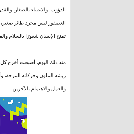
الدؤوب، والاعتناء بالصغار، والق
العصفور ليس مجرد طائر صغير، بل
تمنح الإنسان شعورًا بالسلام وال
منذ ذلك اليوم، أصبحت أخرج كل ص
ريشه الملون وحركاته المرحة، وأش
والعمل والاهتمام بالآخرين.