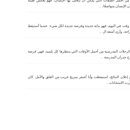
 من أجمل الصفات التي يمكن أن يتحلّى بها الإنسان، فهو يعكس طيبة
الإنسان متواضعًا، ...
قت في اليوم، فهو بداية جديدة وفرصة جديدة لكل شيء. عندما أستيقظ
حة، وأرى أشعة ال ...
لرحلات المدرسية من أجمل الأوقات التي ينتظرها كل تلميذ، فهي فرصة
ج جدران المدرسة. ...
إعلان النتائج، استيقظت وأنا أشعر بمزيج غريب من القلق والأمل. كان
ت الامتحانات ...