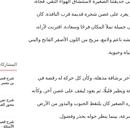
حديقتنا الصغيرة لأستنشاق الهواء النقي. فجأة،
غرد على غصن شجرة قديمة قرب النافذة. كان
 جميلة تملأ المكان فرحًا وسعادة. اقتربت لأراه،
 ناعم ولامع، مزيج من اللون الأصفر الفاتح والبني
ياة وحيوية.
المشاركات
خر برشاقة مذهلة، وكأن كل حركة له رقصة في
شرح قصيدة
بن معمر
 ويطير قليلًا، ثم يعود ليقف على غصن آخر، وكأنه
شرح نص ان
 الصغير كان يلتقط الحبوب والبذور من الأرض
محور الع
رعة، بينما ينظر حوله بحذر وفضول.
شرح قصيدة
الأسئلة - 