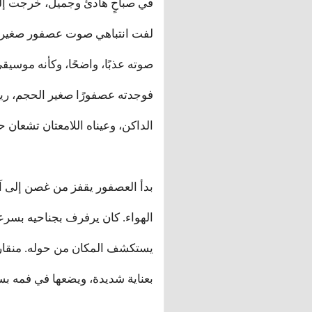
في صباحٍ هادئ وجميل، خرجت إلى 
لفت انتباهي صوت عصفور صغير ي
صوته عذبًا، واضحًا، وكأنه موسيقى
فوجدته عصفورًا صغير الحجم، ريشه
الداكن، وعيناه اللامعتان تشعان ح
بدأ العصفور يقفز من غصن إلى آ
الهواء. كان يرفرف بجناحيه بسرعة
يستكشف المكان من حوله. منقاره
بعناية شديدة، ويضعها في فمه بس