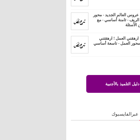
روس العالم الجديد - محور
 الريف - ثامنة أساسي - مع
 الأسئلة
رهقني العمل ! ارهقتني
 محور العمل - تاسعة أساسي
دليل التلميذ بالأجنبية
 عبرالفايسبوك