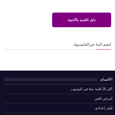
دليل التلميذ بالأجنبية
انضم الينا عبرالفايسبوك
الأقسام
أكثر 25 كلمة بحثا في اليوتيوب
أمراض العين
أولى إعدادي