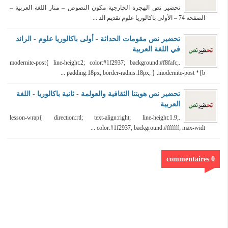
تحضير نص الهجرة الخارجية مكون النصوص – منار اللغة العربية –
الصفحة 74 – الأولى باكالوريا علوم تقديم الد ...
تحضير نص مقومات الحداثة - أولى باكالوريا علوم - الرائد
في اللغة العربية
.modernite-post{ line-height:2; color:#1f2937; background:#f8fafc;
padding:18px; border-radius:18px; } .modernite-post *{b ...
تحضير نص هويتنا الثقافية والعولمة - ثانية باكالوريا - اللغة
العربية
.lesson-wrap{ direction:rtl; text-align:right; line-height:1.9;
color:#1f2937; background:#ffffff; max-widt ...
0 commentaires