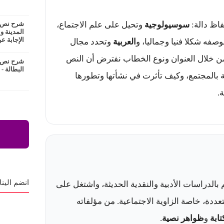
فاظ دالة:
سوسيولوجية
وتحيل على علم الاجتماع،
شرح نص ع
المدينة و
الإجابة عن
فه شكلا فنيا وجماليا، و
العربية
وتحدد مجال
من خلال العنوان ونوع الخطاب نفترض أن النص
شرح نص ا
البطالة -
ة بالمجتمع، وكيف تأثرت في نشأتها وتطورها
.
انضم الينا
بالدراسات الأدبية والنقدية الحديثة، واشتغل على
عددة، خاصة الزاوية الاجتماعية. من مؤلفاته
ابة
و
ظواهر نصية
.