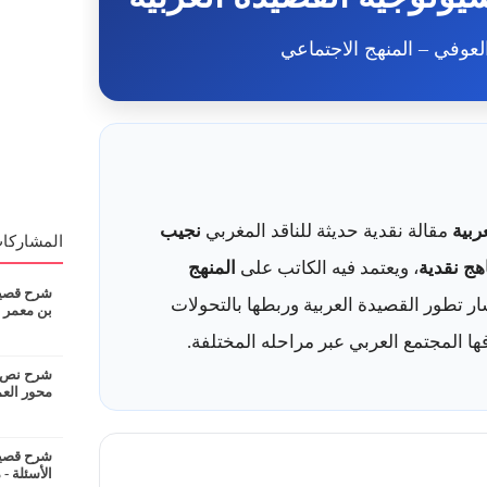
لعوفي – المنهج الاجتماعي
ربية
مقالة نقدية حديثة للناقد المغربي
نجيب
المشاركات
هج نقدية
، ويعتمد فيه الكاتب على
المنهج
شرح قصيدة
 تطور القصيدة العربية وربطها بالتحولات
بن معمر
فها المجتمع العربي عبر مراحله المختلفة.
شرح نص ان
محور الع
شرح قصيدة
الأسئلة - 