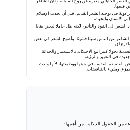
 العصر الجاهلي معبرة عن روح القبيلة، وكان الشاعر
ن قيمها.
رعوية في توجيه الشعر القديم، قبل أن يحدث الإسلام
لى الإنسان والحياة.
د الشعر إلى القوة والتأثير، لكنه ظل حاملا لبعض بقايا
 الشاعر عن الناس شيئا فشيئا، وأصبح الشعر في بعض
لارتزاق.
ديثة تحولا كبيرا مع الاحتكاك بالاستعمار والحداثة،
دة في التعبير والرؤية.
ن القصيدة القديمة في بنيتها ووظيفتها، لأنها ولدت
زق ومليء بالتناقضات.
من الحقول الدلالية، من أهمها: