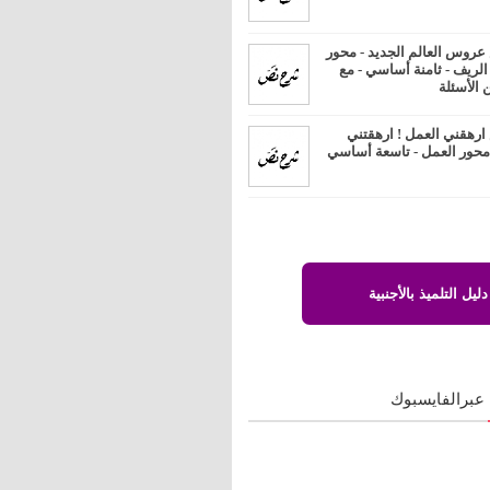
روس العالم الجديد - محور
 الريف - ثامنة أساسي - مع
 الأسئلة
رهقني العمل ! ارهقتني
 محور العمل - تاسعة أساسي
دليل التلميذ بالأجنبية
 عبرالفايسبوك