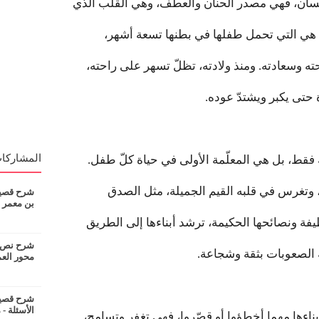
 للإنسان، فهي مصدر الحنان والعطف، وهي القلب الذي
أمّ هي التي تحمل طفلها في بطنها تسعة أشهر،
ته وسعادته. ومنذ ولادته، تظلّ تسهر على راحته،
حتى يكبر ويشتدّ عوده.
المشاركات
ية فقط، بل هي المعلّمة الأولى في حياة كلّ طفل.
ه، وتغرس في قلبه القيم الجميلة، مثل الصدق
شرح قصيدة
بن معمر
طيفة ونصائحها الحكيمة، ترشد أبناءها إلى الطريق
شرح نص ان
الصعوبات بثقة وشجاعة.
محور الع
شرح قصيدة
الأسئلة - 
أبناءها مهما أخطؤوا أو قصّروا، فهي تغفر وتسامح،