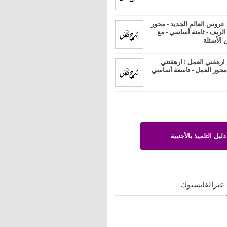
روس العالم الجديد - محور
 الريف - ثامنة أساسي - مع
 الأسئلة
رهقني العمل ! ارهقتني
 محور العمل - تاسعة أساسي
دليل التلميذ بالأجنبية
 عبرالفايسبوك