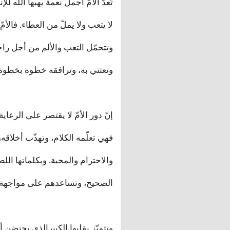
تُعدّ الأمّ أجمل نعمة يهبها الله
لا يتعب ولا يملّ من العطاء. فال
وتتحمّل التعب والألم من أجل راح
وتعتني به، وترافقه خطوة بخطوة 
إنّ دور الأمّ لا يقتصر على الرعا
فهي تعلّمه الكلام، وتهذّب أخلاق
والاحترام والمحبة. وبكلماتها الل
الصحيح، وتساعدهم على مواجهة 
وتتميّز بقلبها الكبيرالذي يحتضن 