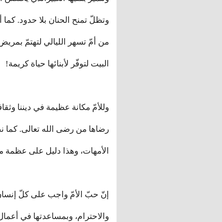
وتظلّ تمنح الحنان بلا حدود. كما 
من أمّ تسهر الليالي لتهتمّ بمريض
البيت لتوفّر لأبنائها حياة كريمة!
وللأمّ مكانة عظيمة في ديننا وثقاف
رضاها من رضى الله تعالى. كما نص
الأمهات، وهذا دليل على عظمة مكا
إنّ حبّ الأمّ واجب على كلّ إنسان
والاحترام، وبمساعدتها في أعمال 