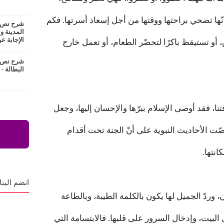
أنّها تضحي براحتها ووقتها من أجل إسعاد أسرتها. فكم
شرح نص ع
المدينة و
الإجابة عن
، أو تستيقظ باكرًا لتحضّر الطعام، أو تعمل خارج
شرح نص ا
البطالة -
تنا، فقد أوصى الإسلام ببرّها والإحسان إليها، وجعل
ّت الأحاديث النبوية على أنّ الجنة تحت أقدام
نتها.
انضم الينا
، وردّ الجميل لها يكون بالكلمة الطيبة، وبالطاعة
البيت، وإدخال السرور على قلبها. فالابتسامة التي