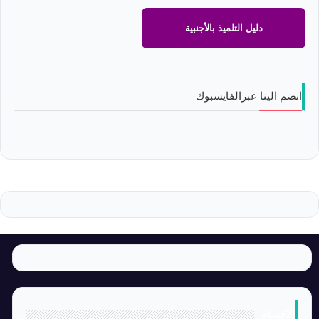
دليل التلميذ بالأجنبية
انضم الينا عبرالفايسبوك
الأقسام