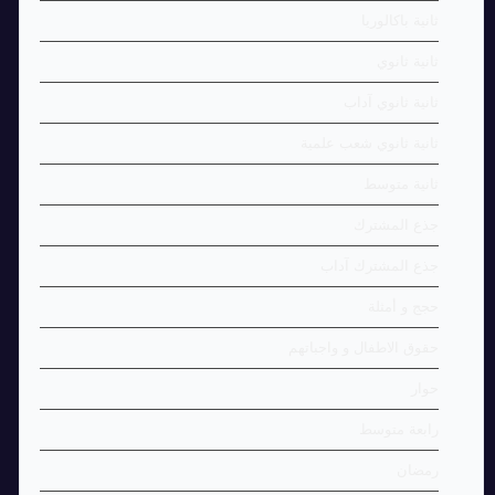
ثانية باكالوريا
ثانية ثانوي
ثانية ثانوي آداب
ثانية ثانوي شعب علمية
ثانية متوسط
جذع المشترك
جذع المشترك آداب
حجج و أمثلة
حقوق الاطفال و واجباتهم
حوار
رابعة متوسط
رمضان