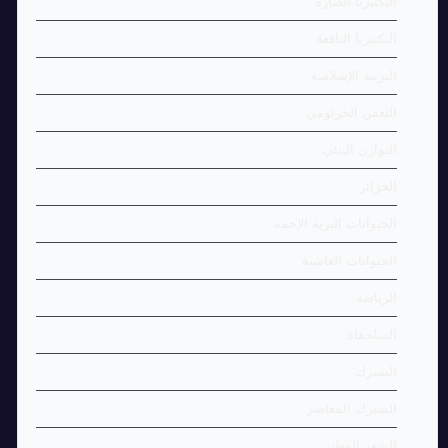
البكتيريا الضارة
البكتيريا النافعة
التربية الإسلامية
التعفن الجرثومي
التوازن البيئي
الجزائر
الحيوانات البرية الاحمة
الحيوانات العاشبة
الرياضة
السلحفاة
السيرك
السيرك المعاصر
الشعر الوطني