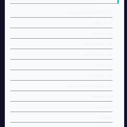
أكثر 25 كلمة بحثا في اليوتيوب
أمراض العين
أولى إعدادي
أولى باكالوريا آداب
أولى باكالوريا علوم
أولى ثانوي
أولى ثانوي آداب
أولى ثانوي جذع مشترك علوم
أولى متوسط
إنتاج كتابي
البكتيريا