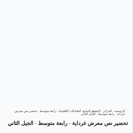
الرئيسية
›
الجزائر
›
المقطع السابع: الصّناعات التّقليديّة
›
رابعة متوسط
›
تحضير نص معرض
غرداية - رابعة متوسط - الجيل الثاني
تحضير نص معرض غرداية - رابعة متوسط - الجيل الثاني