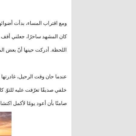
ومع اقتراب المساء، بدأت أضوائه
كان المشهد ساحرًا، جعلني أقف صام
اللحظة. أدركت حينها أنّ بعض المد
عندما حان وقت الرحيل، غادرتها وأ
خلفي صديقًا تعرّفت عليه للتوّ. كا
صامتًا بأن أعود يومًا لأكمل اكت