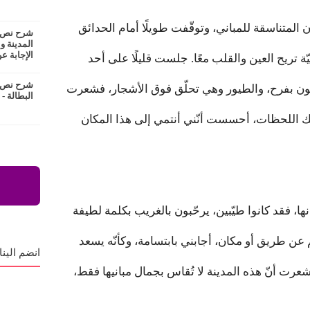
ن المتناسقة للمباني، وتوقّفت طويلًا أمام الحدائق
شرح نص ع
المدينة و
الإجابة عن
 تريح العين والقلب معًا. جلست قليلًا على أحد
شرح نص ا
بون بفرح، والطيور وهي تحلّق فوق الأشجار، فشعرت
البطالة -
ك اللحظات، أحسست أنّني أنتمي إلى هذا المكان
ا، فقد كانوا طيّبين، يرحّبون بالغريب بكلمة لطيفة
عن طريق أو مكان، أجابني بابتسامة، وكأنّه يسعد
انضم الينا
شعرت أنّ هذه المدينة لا تُقاس بجمال مبانيها فقط،