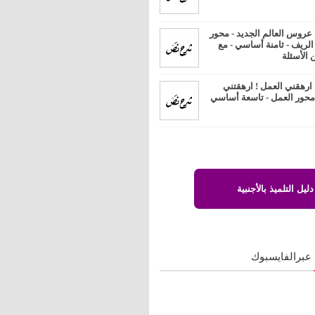
روس العالم الجديد - محور
 الريف - ثامنة أساسي - مع
 الأسئلة
رهقني العمل ! ارهقتني
 محور العمل - تاسعة أساسي
دليل التلميذ بالأجنبية
 عبرالفايسبوك