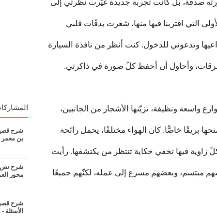
زرته صدفة، بل كانت تجربة جديدة غيّرت نظرتي إلى
لى التي اقتربنا فيها منها، شعرت بدقّات قلبي
راعيها وتدعوني للدخول. كنت أنظر من نافذة السيارة
طرقات، وأحاول أن أحفظ كلّ صورة في ذاكرتي.
المشاركات
ارع واسعة ونظيفة، تزيّنها الأشجار من الجانبين،
 بريقًا خاصًّا. كان الهواء مختلفًا، يحمل رائحة
شرح قصيدة
بن معمر
لّ زاوية فيها تخفي حكاية تنتظر من يكتشفها. رأيت
شرح نص ان
م مبتسم، وبعضهم مسرع إلى عمله، لكنّهم جميعًا
محور الع
شرح قصيدة
الأسئلة - 