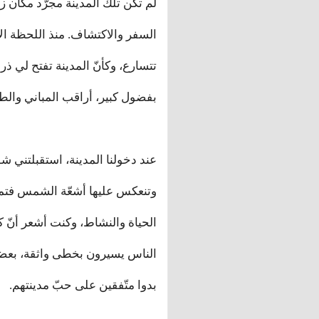
لم تكن تلك المدينة مجرّد مكان 
السفر والاكتشاف. منذ اللحظة الأو
تتسارع، وكأنّ المدينة تفتح لي ذ
بفضول كبير، أراقب المباني وال
عند دخولنا المدينة، استقبلتني شو
وتنعكس عليها أشعّة الشمس فتمنحها
الحياة والنشاط، وكنت أشعر أنّ ك
الناس يسيرون بخطى واثقة، بعضه
بدوا متّفقين على حبّ مدينتهم.