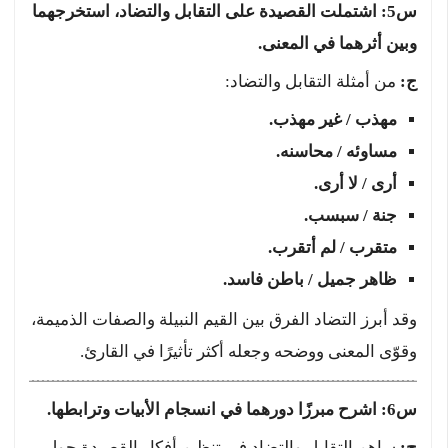
س5: اشتملت القصيدة على التقابل والتضاد، استخرجهما
وبين أثرهما في المعنى.
ج:
من أمثلة التقابل والتضاد:
مهذب / غير مهذب.
مساوئه / محاسنه.
أرى / لا أرى.
جنة / سبسب.
متقرب / لم أتقرب.
ظاهر جميل / باطن فاسد.
وقد أبرز التضاد الفرق بين القيم النبيلة والصفات الذميمة،
وقوّى المعنى ووضحه وجعله أكثر تأثيرًا في القارئ.
س6: اشرح مبرزًا دورهما في انسجام الأبيات وترابطها.
ج:
ساهم التقابل والتضاد في تنظيم أفكار القصيدة حول