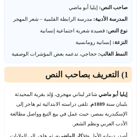
صاحب النص:
إيليا أبو ماضي
المدرسة الأدبية:
مدرسة الرابطة القلمية – شعر المهجر
نوع النص:
قصيدة شعرية اجتماعية إنسانية
النزعة:
إنسانية رومانسية
النمط الغالب:
حجاجي، تدعمه بعض المؤشرات الوصفية
1) التعريف بصاحب النص
إيليا أبو ماضي
شاعر لبناني مهجري، وُلد بقرية المحيدثة
بلبنان سنة
1889م
. تلقى دراسته الابتدائية ثم هاجر إلى
الإسكندرية بمصر، حيث عمل في بيع التبغ وواصل مطالعة
الأدب العربي ونظم الشعر.
أصدر ديوانه الأول
«تذكار الماضي»
، ثم هاجر إلى الولايات