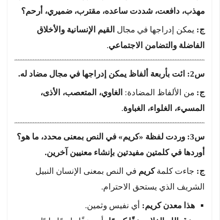
مهذب، دافعت، شددت ساعده، مقترب، ضميري، أرحم؟
ج:
يمكن إدراجها في مجال
القيم الإنسانية والأخلاق
الفاضلة والتضامن الاجتماعي
.
س2: ائت بأربعة ألفاظ يمكن إدراجها في مجال مضاد له.
ج:
من الألفاظ المضادة:
الغاوي، المتعصب، الأذى،
المسيء، الغلواء، الغباوة
.
س3: وردت لفظة «كريم» في النص بمعنى محدد، ما هو؟
أوردها في كلمتين مفيدتين بإنشاء معنيين آخرين.
ج:
جاءت كلمة
كريم
في النص بمعنى الإنسان النبيل
الشريف الذي يستحق الاحترام.
هذا معدن كريم:
أي نفيس وثمين.