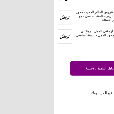
روس العالم الجديد - محور
 الريف - ثامنة أساسي - مع
 الأسئلة
رهقني العمل ! ارهقتني
 محور العمل - تاسعة أساسي
دليل التلميذ بالأجنبية
 عبرالفايسبوك