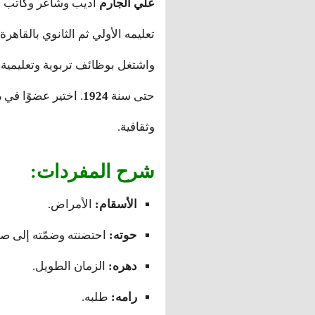
علي الجارم
أديب وشاعر وكاتب م
تعليمه الأولي ثم الثانوي بالقاهر
واشتغل بوظائف تربوية وتعليمية،
حتى سنة
1924
. اختير عضوًا في
م
وثقافية.
شرح المفردات:
الأسقام:
الأمراض.
حوته:
احتضنته وضمّته إلى صد
دهره:
الزمان الطويل.
رامه:
طلبه.