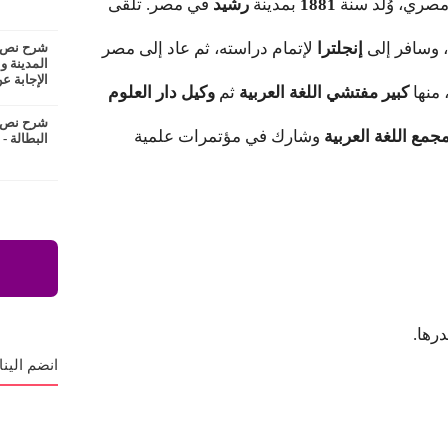
صري، وُلد سنة
1881
بمدينة
رشيد
في مصر. تلقّى
ة، وسافر إلى
إنجلترا
لإتمام دراسته، ثم عاد إلى مصر
شرح نص ع
المدينة و
الإجابة عن
 منها
كبير مفتشي اللغة العربية
ثم
وكيل دار العلوم
شرح نص ا
جمع اللغة العربية
وشارك في مؤتمرات علمية
البطالة -
رها.
انضم الينا