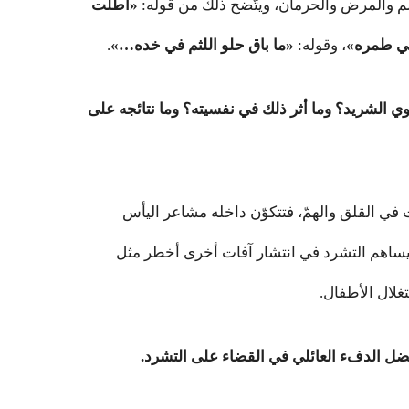
ألم والمرض والحرمان، ويتّضح ذلك من قوله:
«أطلت
 في طمره»
، وقوله:
«ما باق حلو اللثم في خده…»
.
وي الشريد؟ وما أثر ذلك في نفسيته؟ وما نتائجه على
ت في القلق والهمّ، فتتكوّن داخله مشاعر اليأس
 يساهم التشرد في انتشار آفات أخرى أخطر مثل
غلال الأطفال.