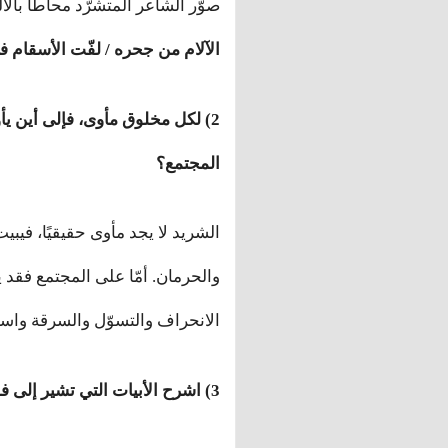
صوّر الشاعر المتشرّد محاطًا بال
الآلام من جحره / لفّت الأسقام
2) لكل مخلوق مأوى، فإلى أين يأ
المجتمع؟
الشريد لا يجد مأوى حقيقيًا، فيبي
والحرمان. أمّا على المجتمع فقد
الانحراف والتسوّل والسرقة واست
3) اشرح الأبيات التي تشير إلى فضل الدفء العائلي في القضاء على التشرد.