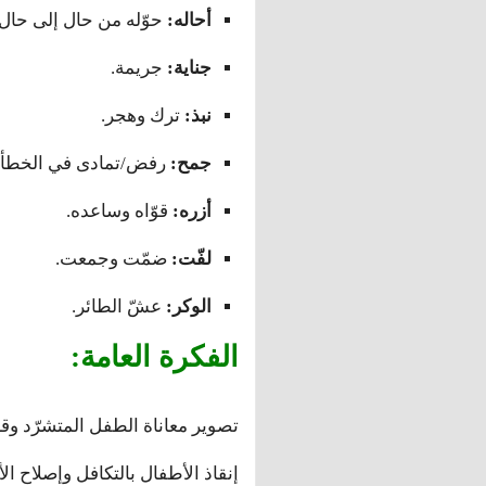
أحاله:
حوّله من حال إلى حال.
جناية:
جريمة.
نبذ:
ترك وهجر.
جمح:
رفض/تمادى في الخطأ.
أزره:
قوّاه وساعده.
لفّت:
ضمّت وجمعت.
الوكر:
عشّ الطائر.
الفكرة العامة:
تصوير معاناة الطفل المتشرّد وقس
إنقاذ الأطفال بالتكافل وإصلاح ال