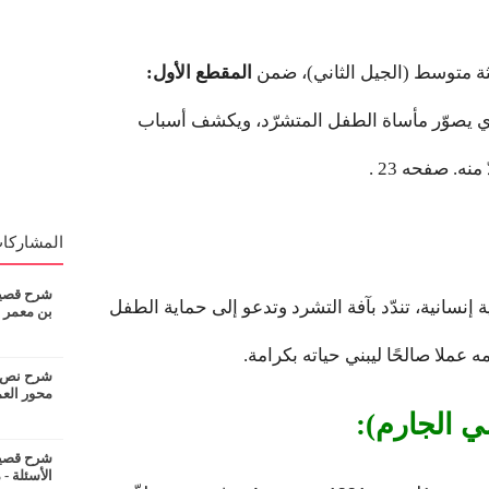
ثة متوسط (الجيل الثاني)، ضمن
المقطع الأول:
ي يصوّر مأساة الطفل المتشرّد، ويكشف أسباب
نه. صفحه 23 .
المشاركات
شرح قصيدة
إنسانية، تندّد بآفة التشرد وتدعو إلى حماية الطفل
بن معمر
 عملا صالحًا ليبني حياته بكرامة.
شرح نص ان
محور الع
ي الجارم):
شرح قصيدة
الأسئلة - 