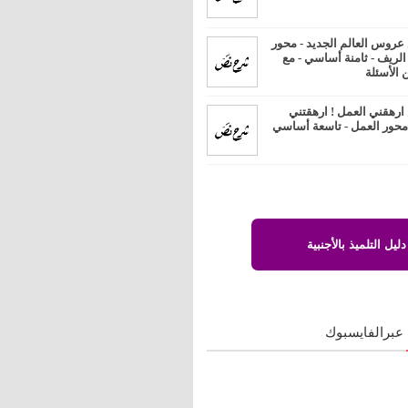
روس العالم الجديد - محور
 الريف - ثامنة أساسي - مع
 الأسئلة
رهقني العمل ! ارهقتني
 محور العمل - تاسعة أساسي
دليل التلميذ بالأجنبية
 عبرالفايسبوك