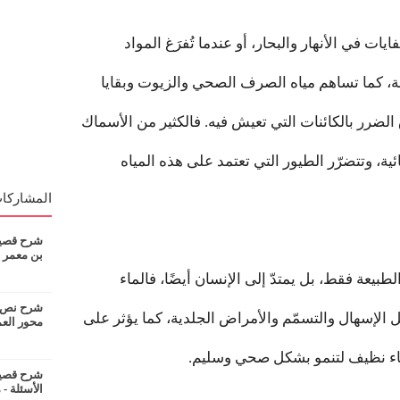
يات في الأنهار والبحار، أو عندما تُفرَغ المواد
جة، كما تساهم مياه الصرف الصحي والزيوت وبقايا
 الضرر بالكائنات التي تعيش فيه. فالكثير من الأسماك
ية، وتتضرّر الطيور التي تعتمد على هذه المياه
المشاركات
شرح قصيدة
بن معمر
طبيعة فقط، بل يمتدّ إلى الإنسان أيضًا، فالماء
شرح نص ان
 الإسهال والتسمّم والأمراض الجلدية، كما يؤثر على
محور الع
ى ماء نظيف لتنمو بشكل صحي وسليم.
شرح قصيدة
الأسئلة - 