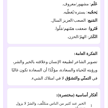
عَلَم
: مشهور/معروف.
يَحجُبه
: يستره/يُغطّيه.
المَنيع
: الصعب/العزيز المنال.
فَتَروا
: ضعفت همّتهم/مَلّوا.
الكَدَر
: الهمّ/الحزن.
الفكرة العامة:
تصوير الشاعر لطبيعة الإنسان وعلاقته بالخير والشر،
ورؤيته للحياة والسعادة، مؤكّدًا أن السعادة تكون غالبًا
في
التمنّي والتشوّق
لا في امتلاك الشيء.
أفكار أساسية (مختصرة):
الخير عند كثير من الناس متكلّف، والشرّ لا يزول
بسهولة.