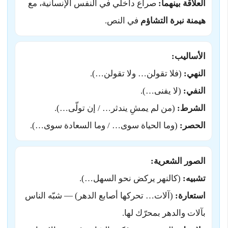
العلاقة بينهما:
صراع داخلي في النفس الإنسانية، مع
هيمنة نبرة التشاؤم
في النص.
الأساليب:
النهي:
(فلا تقولن… ولا تقولن…).
النفي:
(لا يفنى…).
الشرط:
(من لم يمشِ يندثر… / إن تولّى…).
الحصر:
(وما الحياة سوى… / وما السعادة سوى…).
الصور الشعرية:
تشبيه:
(كالنهر يركض نحو السهل…).
استعارة:
(آلات… تحركها أصابع الدهر) — شبّه الناس
بآلات والدهر بمحرّك لها.