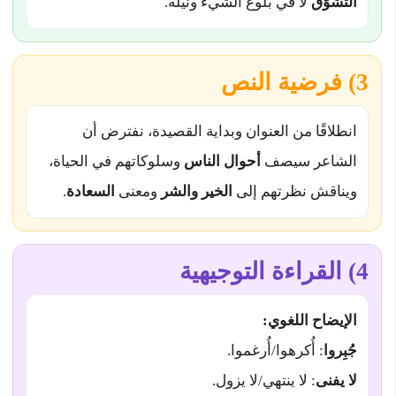
التشوّق
لا في بلوغ الشيء ونيله.
3) فرضية النص
انطلاقًا من العنوان وبداية القصيدة، نفترض أن
الشاعر سيصف
أحوال الناس
وسلوكاتهم في الحياة،
ويناقش نظرتهم إلى
الخير والشر
ومعنى
السعادة
.
4) القراءة التوجيهية
الإيضاح اللغوي:
جُبِروا
: أُكرهوا/أُرغموا.
لا يفنى
: لا ينتهي/لا يزول.