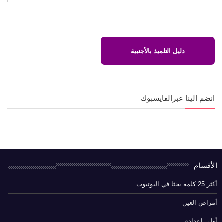
دليل التلميذ بالأجنبية
انضم الينا عبرالفايسبوك
الأقسام
أكثر 25 كلمة بحثا في اليوتيوب
أمراض العين
أولى إعدادي