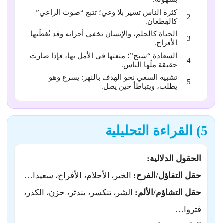
كثرة الناس تسير بلا وعي؛ تتبع “صوت الراعي”
كالقِطعان.
الحياة كالحلم، والإنسان يخفي أحزانه وقد تُغطّيها
الأفراح.
السعادة “شبح”؛ متعتها في الأمل بها، فإذا صارت
حقيقة ملّها الناس.
تشبيه السعي نحو الهدف بالنهر: يسرع وهو
يطلب، ويتباطأ حين يصل.
5) القراءة التحليلية
الحقول الدلالية:
حقل التفاؤل/الفرح:
الخير، الأحلام، الأفراح، سعيدا…
حقل التشاؤم/الألم:
الشر، تنكسر، يندثر، حزن، الكدر،
فتروا…