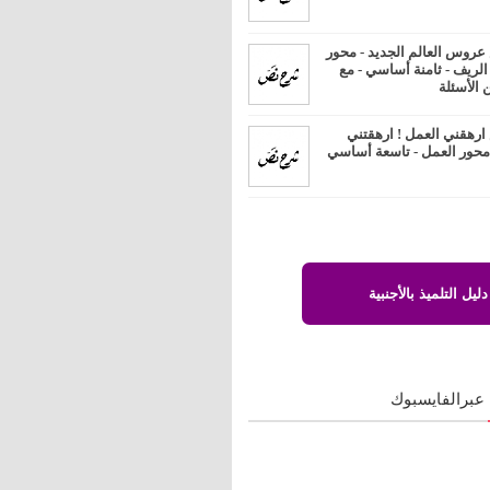
روس العالم الجديد - محور
 الريف - ثامنة أساسي - مع
 الأسئلة
رهقني العمل ! ارهقتني
 محور العمل - تاسعة أساسي
دليل التلميذ بالأجنبية
 عبرالفايسبوك