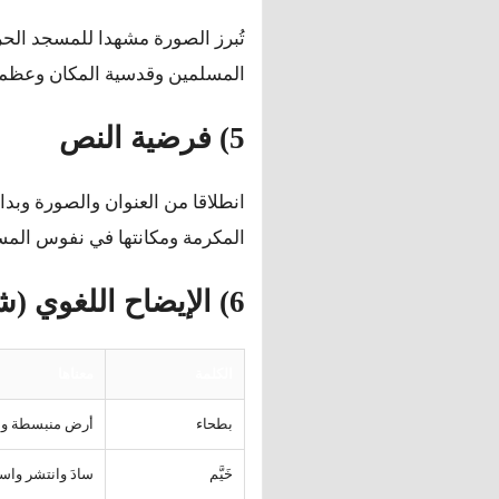
تُبرز الصورة مشهدا للمسجد الحر
المسلمين وقدسية المكان وعظمت
5) فرضية النص
انطلاقا من العنوان والصورة وب
المكرمة ومكانتها في نفوس المس
6) الإيضاح اللغوي (شرح الكلمات)
الكلمة
معناها
بطحاء
أرض منبسطة وا
خَيَّم
سادَ وانتشر واست