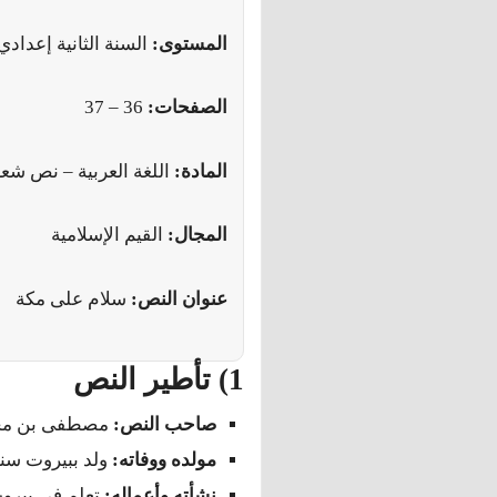
المستوى:
السنة الثانية إعدادي
الصفحات:
36 – 37
المادة:
اللغة العربية – نص شع
المجال:
القيم الإسلامية
عنوان النص:
سلام على مكة
1) تأطير النص
صاحب النص:
مصطفى بن محمد
مولده ووفاته:
ولد ببيروت سنة 1885، وتوفي سنة 4
نشأته وأعماله:
تعلم في بيروت