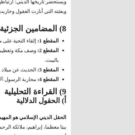
ويستحضر تاريخها الديني: ارتباطه
وبعثته التي أنارت العقول وحاربت
8) المضامين الجزئية (تقسيم النص إلى مقاطع)
المقطع 1:
إلقاء التحية على م
المقطع 2:
وصف مكة وتعظيمها
بالبيت.
المقطع 3:
الحديث عن ميلاد ا
المقطع 4:
محاربة الرسول ﷺ ل
9) القراءة التحليلية
أ) الحقول الدلالية
الحقل الديني الإسلامي هو المهي
بيتا معظما، إبراهيم، ملائكة ال