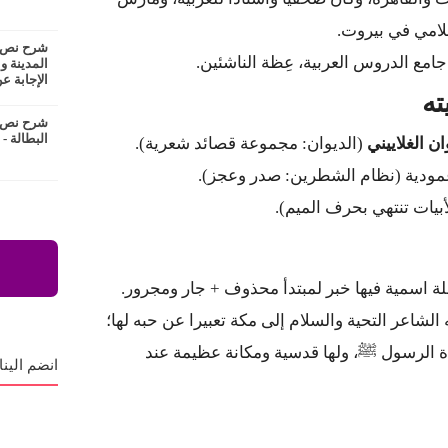
لامي في بيروت.
شرح نص ع
 جامع الدروس العربية، عِظة الناشئين.
المدينة و
الإجابة عن
شرح نص ا
البطالة -
ان الغلاييني
(الديوان: مجموعة قصائد شعرية).
ودية (نظام الشطرين: صدر وعجز).
بيات تنتهي بحرف الميم).
ة اسمية فيها خبر لمبتدأ محذوف + جار ومجرور.
الشاعر التحية والسلام إلى مكة تعبيرا عن حبه لها؛
دة الرسول ﷺ، ولها قدسية ومكانة عظيمة عند
انضم الينا