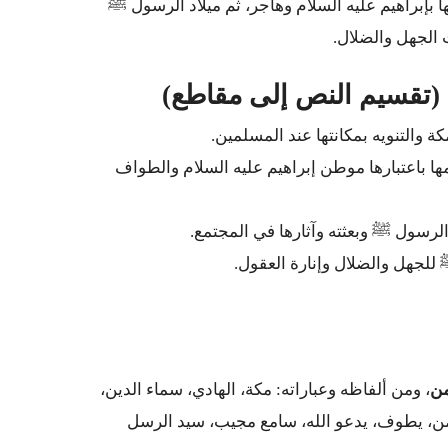
ا بإبراهيم عليه السلام وهاجر، ثم ميلاد الرسول ﷺ
 الجهل والضلال.
كة والتنويه بمكانتها عند المسلمين.
 باعتبارها موطن إبراهيم عليه السلام والطواف
لرسول ﷺ وبعثته وآثارها في المجتمع.
لجهل والضلال وإنارة العقول.
من
، ومن ألفاظه وعباراته: مكة، الهادي، سماء الدين،
رحمن، يطوف، يدعو الله، سامع مجيب، سيد الرسل