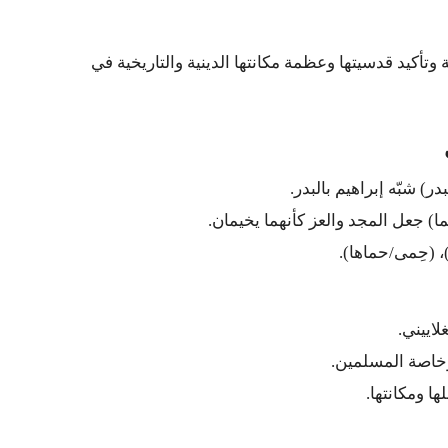
تأكيد قدسيتها وعظمة مكانتها الدينية والتاريخية في
ر) شبّه إبراهيم بالبدر.
ما) جعل المجد والعز كأنهما يخيمان.
 (حِمى/حماها).
اييني.
خاصة المسلمين.
ا ومكانتها.