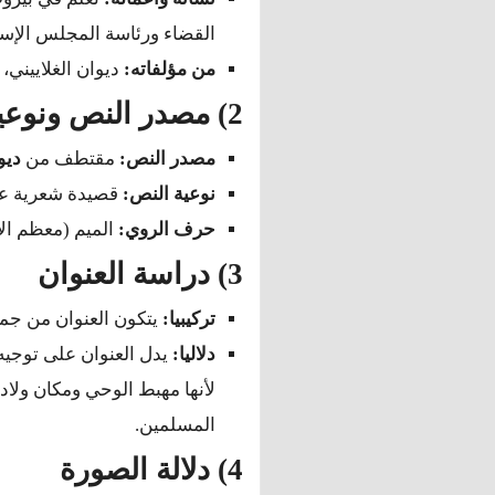
القضاء ورئاسة المجلس الإس
من مؤلفاته:
ديوان الغلاييني،
2) مصدر النص ونوعيته
مصدر النص:
مقتطف من
ديو
نوعية النص:
قصيدة شعرية عم
حرف الروي:
الميم (معظم الأ
3) دراسة العنوان
تركيبيا:
يتكون العنوان من جمل
دلاليا:
يدل العنوان على توجيه 
لأنها مهبط الوحي ومكان ولا
المسلمين.
4) دلالة الصورة