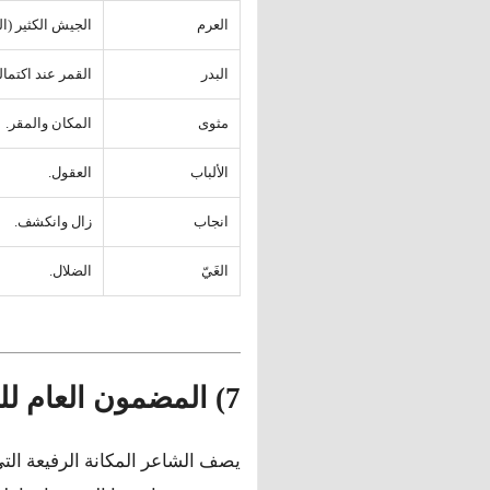
العرم
الجيش الكثير (الك
البدر
القمر عند اكتمال
مثوى
المكان والمقر.
الألباب
العقول.
انجاب
زال وانكشف.
الغَيّ
الضلال.
7) المضمون العام للنص
يصف الشاعر المكانة الرفيعة الت