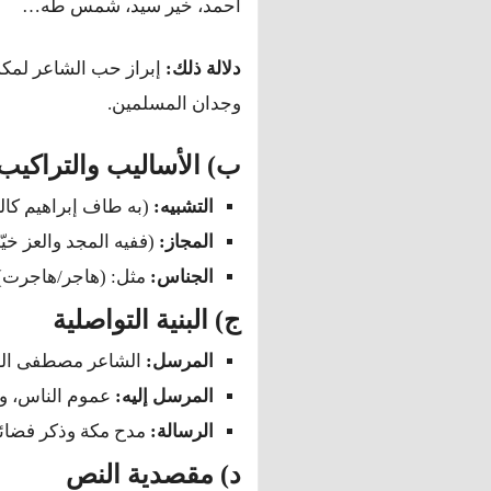
أحمد، خير سيد، شمس طه…
دلالة ذلك:
إبراز حب الشاعر لمكة و
وجدان المسلمين.
ب) الأساليب والتراكيب
التشبيه:
(به طاف إبراهيم كالبد
المجاز:
(ففيه المجد والعز خيّ
الجناس:
مثل: (هاجر/هاجرت)،
ج) البنية التواصلية
المرسل:
الشاعر مصطفى الغل
المرسل إليه:
عموم الناس، و
الرسالة:
مدح مكة وذكر فضائله
د) مقصدية النص