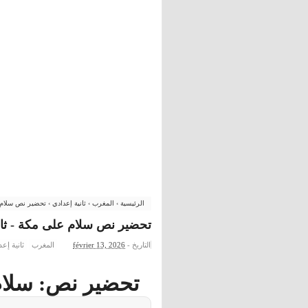
الرئيسية
›
المغرب
›
ثانية إعدادي
›
تحضير نص سلام عل
تحضير نص سلام على مكة - ثاني
التاريخ -
février 13, 2026
المغرب
ثانية إع
تحضير نص: سلام 