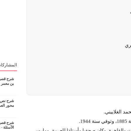
ري
المشاركات
شرح قصيدة
بن معمر
شرح نص ان
محور الع
 الغلاييني.
194.
شرح قصيدة
الأسئلة - 
 والقاهرة، وكان صحفيا وأستاذا للعربية، ومارس