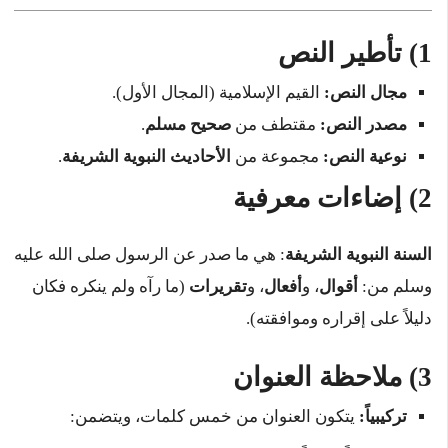
1) تأطير النص
مجال النص:
القيم الإسلامية (المجال الأول).
مصدر النص:
مقتطف من
صحيح مسلم
.
نوعية النص:
مجموعة من
الأحاديث النبوية الشريفة
.
2) إضاءات معرفية
السنة النبوية الشريفة
: هي ما صدر عن الرسول صلى الله عليه
وسلم من:
أقوال
، و
أفعال
، و
تقريرات
(ما رآه ولم ينكره فكان
دليلاً على إقراره وموافقته).
3) ملاحظة العنوان
تركيبياً:
يتكون العنوان من خمس كلمات، ويتضمن: