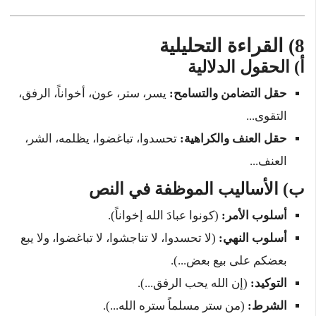
8) القراءة التحليلية
أ) الحقول الدلالية
حقل التضامن والتسامح:
يسر، ستر، عون، أخواناً، الرفق،
التقوى...
حقل العنف والكراهية:
تحسدوا، تباغضوا، يظلمه، الشر،
العنف...
ب) الأساليب الموظفة في النص
أسلوب الأمر:
(كونوا عبادَ الله إخواناً).
أسلوب النهي:
(لا تحسدوا، لا تناجشوا، لا تباغضوا، ولا يبع
بعضكم على بيع بعض...).
التوكيد:
(إن الله يحب الرفق...).
الشرط:
(من ستر مسلماً ستره الله...).